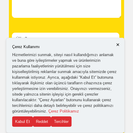
×
Çerez Kullanımı
Hizmetlerimizi sunmak, siteyi nasıl kullandığımızı anlamak
Kampanyalardan ve güncellemelerden haberdar
ve buna göre iyileştirmeler yapmak ve ürünlerimizin
pazarlama faaliyetlerinin yürütülmesi için size
olabilmem için tarafıma
ticari elektronik ileti
kişiselleştirilmiş reklamlar sunmak amacıyla sitemizde çerez
gönderilmesini kabul ediyorum.
kullanmak istiyoruz. Ayrıca, aşağıdaki “Kabul Et” butonuna
tıklayarak ilişkimiz olan üçüncü tarafların cihazınıza çerez
yerleştirmesine izin verebilirsiniz. Onayınızı vermezseniz,
Kişisel verilerimin işlenmesine yönelik
aydınlatma ve
sitede yalnızca sitenin işleyişi için gerekli çerezler
kullanılacaktır. “Çerez Ayarları” butonunu kullanarak çerez
açık rıza metni
'ni okudum,
onaylıyorum.
tercihlerinizi daha detaylı belirleyebilir ve çerez politikamızı
görüntüleyebilirsiniz.
Çerez Politikamız
Kabul Et
Reddet
Tercihler