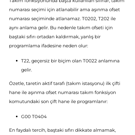
Takım fonksiyonunda başta kullanılan sıfırlar, takım
numarası seçimi için atlanabilir ama aşınma ofset
numarası seçiminde atlanamaz. T0202, T202 ile
aynı anlama gelir. Bu nedenle takım ofseti için
baştaki sıfırı ortadan kaldırmak, yanlış bir
programlama ifadesine neden olur:
T22, geçersiz bir biçim olan T0022 anlamına
gelir.
Özetle, taretin aktif tarafı (takım istasyonu) ilk çifti
hane ile aşınma ofset numarası takım fonksiyon
komutundaki son çift hane ile programlanır:
G00 T0404
En faydalı tercih, baştaki sıfırı dikkate almamak,