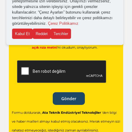
yerleştirmesine izin verebilirsiniz. Onayınızı vermezseniz,
Kampanyalardan ve güncellemelerden haberdar
sitede yalnızca sitenin işleyişi için gerekli çerezler
kullanılacaktır. “Çerez Ayarları” butonunu kullanarak çerez
olabilmem için tarafıma
ticari elektronik ileti
tercihlerinizi daha detaylı belirleyebilir ve çerez politikamızı
gönderilmesini kabul ediyorum.
görüntüleyebilirsiniz.
Çerez Politikamız
Kabul Et
Reddet
Tercihler
Kişisel verilerimin işlenmesine yönelik
aydınlatma ve
açık rıza metni
'ni okudum,
onaylıyorum.
Gönder
Formu doldurarak,
Ata Teknik Endüstriyel Teknolojiler
'den bilgi
ve haber mailleri almayı kabul etmiş olacaksınız. Merak etmeyin sizi
rahatsız etmeyeceğiz, istediğiniz zaman ayrılabilirsiniz.