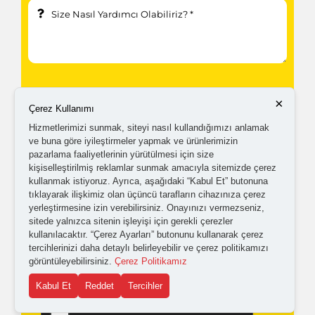
×
Çerez Kullanımı
Hizmetlerimizi sunmak, siteyi nasıl kullandığımızı anlamak
ve buna göre iyileştirmeler yapmak ve ürünlerimizin
pazarlama faaliyetlerinin yürütülmesi için size
Kampanyalardan ve güncellemelerden haberdar
kişiselleştirilmiş reklamlar sunmak amacıyla sitemizde çerez
olabilmem için tarafıma
ticari elektronik ileti
kullanmak istiyoruz. Ayrıca, aşağıdaki “Kabul Et” butonuna
tıklayarak ilişkimiz olan üçüncü tarafların cihazınıza çerez
gönderilmesini kabul ediyorum.
yerleştirmesine izin verebilirsiniz. Onayınızı vermezseniz,
sitede yalnızca sitenin işleyişi için gerekli çerezler
kullanılacaktır. “Çerez Ayarları” butonunu kullanarak çerez
Kişisel verilerimin işlenmesine yönelik
aydınlatma ve
tercihlerinizi daha detaylı belirleyebilir ve çerez politikamızı
görüntüleyebilirsiniz.
Çerez Politikamız
açık rıza metni
'ni okudum,
onaylıyorum.
Kabul Et
Reddet
Tercihler