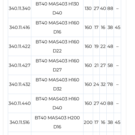
BT40 MAS403 H130
340.11.340
130
27
40
88
–
D40
BT40 MAS403 H160
340.11.416
160
17
16
38
45
D16
BT40 MAS403 H160
340.11.422
160
19
22
48
–
D22
BT40 MAS403 H160
340.11.427
160
21
27
58
–
D27
BT40 MAS403 H160
340.11.432
160
24
32
78
–
D32
BT40 MAS403 H160
340.11.440
160
27
40
88
–
D40
BT40 MAS403 H200
340.11.516
200
17
16
38
45
D16