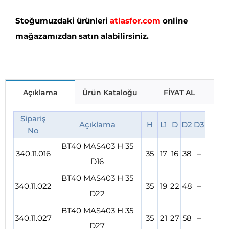
Stoğumuzdaki ürünleri
atlasfor.com
online
mağazamızdan satın alabilirsiniz.
Açıklama
Ürün Kataloğu
FİYAT AL
Sipariş
Açıklama
H
L1
D
D2
D3
No
BT40 MAS403 H 35
340.11.016
35
17
16
38
–
D16
BT40 MAS403 H 35
340.11.022
35
19
22
48
–
D22
BT40 MAS403 H 35
340.11.027
35
21
27
58
–
D27