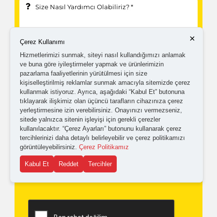
×
Çerez Kullanımı
Hizmetlerimizi sunmak, siteyi nasıl kullandığımızı anlamak
ve buna göre iyileştirmeler yapmak ve ürünlerimizin
pazarlama faaliyetlerinin yürütülmesi için size
kişiselleştirilmiş reklamlar sunmak amacıyla sitemizde çerez
kullanmak istiyoruz. Ayrıca, aşağıdaki “Kabul Et” butonuna
tıklayarak ilişkimiz olan üçüncü tarafların cihazınıza çerez
Kampanyalardan ve güncellemelerden haberdar
yerleştirmesine izin verebilirsiniz. Onayınızı vermezseniz,
sitede yalnızca sitenin işleyişi için gerekli çerezler
olabilmem için tarafıma
ticari elektronik ileti
kullanılacaktır. “Çerez Ayarları” butonunu kullanarak çerez
gönderilmesini kabul ediyorum.
tercihlerinizi daha detaylı belirleyebilir ve çerez politikamızı
görüntüleyebilirsiniz.
Çerez Politikamız
Kabul Et
Reddet
Tercihler
Kişisel verilerimin işlenmesine yönelik
aydınlatma ve
açık rıza metni
'ni okudum,
onaylıyorum.