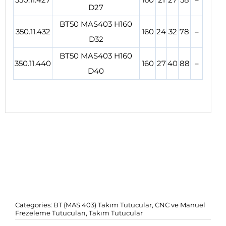
D27
BT50 MAS403 H160
350.11.432
160
24
32
78
–
D32
BT50 MAS403 H160
350.11.440
160
27
40
88
–
D40
Categories:
BT (MAS 403) Takım Tutucular
,
CNC ve Manuel
Frezeleme Tutucuları
,
Takım Tutucular