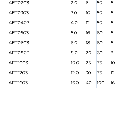
AET0203
2.0
6
50
6
AET0303
3.0
10
50
6
AET0403
4.0
12
50
6
AET0503
5.0
16
60
6
AET0603
6.0
18
60
6
AET0803
8.0
20
60
8
AET1003
10.0
25
75
10
AET1203
12.0
30
75
12
AET1603
16.0
40
100
16