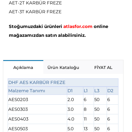
AET-2T KARBÜR FREZE
AET-3T KARBÜR FREZE
Stoğumuzdaki ürünleri
atlasfor.com
online
mağazamızdan satın alabilirsiniz.
Açıklama
Ürün Kataloğu
FİYAT AL
DHF AES KARBÜR FREZE
Malzeme Tanımı
D1
L1
L3
D2
AES0203
2.0
6
50
6
AES0303
3.0
8
50
6
AES0403
4.0
11
50
6
AES0503
5.0
13
50
6