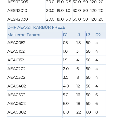
AESR2005
20.0
19.0
0.5
30.0
50
120
20
AESR2010
20.0
19.0
1.0
30.0
50
120
20
AESR2030
20.0
19.0
3.0
30.0
50
120
20
DHF AEA-2T KARBÜR FREZE
Malzeme Tanımı
D1
L1
L3
D2
AEA0052
05
1.5
50
4
AEA0102
1.0
3
50
4
AEA0152
1.5
4
50
4
AEA0202
2.0
6
50
4
AEA0302
3.0
8
50
4
AEA0402
4.0
12
50
4
AEA0502
5.0
16
50
6
AEA0602
6.0
18
50
6
AEA0802
8.0
22
60
8