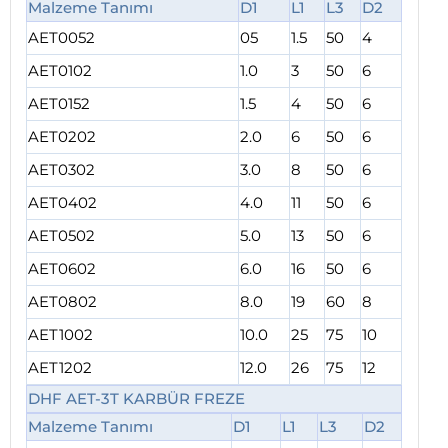
Malzeme Tanımı
D1
L1
L3
D2
AET0052
05
1.5
50
4
AET0102
1.0
3
50
6
AET0152
1.5
4
50
6
AET0202
2.0
6
50
6
AET0302
3.0
8
50
6
AET0402
4.0
11
50
6
AET0502
5.0
13
50
6
AET0602
6.0
16
50
6
AET0802
8.0
19
60
8
AET1002
10.0
25
75
10
AET1202
12.0
26
75
12
DHF AET-3T KARBÜR FREZE
Malzeme Tanımı
D1
L1
L3
D2