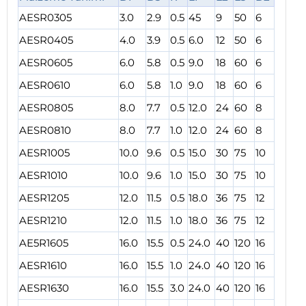
AESR0305
3.0
2.9
0.5
45
9
50
6
AESR0405
4.0
3.9
0.5
6.0
12
50
6
AESR0605
6.0
5.8
0.5
9.0
18
60
6
AESR0610
6.0
5.8
1.0
9.0
18
60
6
AESR0805
8.0
7.7
0.5
12.0
24
60
8
AESR0810
8.0
7.7
1.0
12.0
24
60
8
AESR1005
10.0
9.6
0.5
15.0
30
75
10
AESR1010
10.0
9.6
1.0
15.0
30
75
10
AESR1205
12.0
11.5
0.5
18.0
36
75
12
AESR1210
12.0
11.5
1.0
18.0
36
75
12
AE5R1605
16.0
15.5
0.5
24.0
40
120
16
AESR1610
16.0
15.5
1.0
24.0
40
120
16
AESR1630
16.0
15.5
3.0
24.0
40
120
16