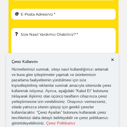
×
Çerez Kullanımı
Hizmetlerimizi sunmak, siteyi nasıl kullandığımızı anlamak
ve buna göre iyileştirmeler yapmak ve ürünlerimizin
pazarlama faaliyetlerinin yürütülmesi için size
kişiselleştirilmiş reklamlar sunmak amacıyla sitemizde çerez
kullanmak istiyoruz. Ayrıca, aşağıdaki “Kabul Et” butonuna
Kampanyalardan ve güncellemelerden haberdar
tıklayarak ilişkimiz olan üçüncü tarafların cihazınıza çerez
olabilmem için tarafıma
ticari elektronik ileti
yerleştirmesine izin verebilirsiniz. Onayınızı vermezseniz,
sitede yalnızca sitenin işleyişi için gerekli çerezler
gönderilmesini kabul ediyorum.
kullanılacaktır. “Çerez Ayarları” butonunu kullanarak çerez
tercihlerinizi daha detaylı belirleyebilir ve çerez politikamızı
görüntüleyebilirsiniz.
Çerez Politikamız
Kişisel verilerimin işlenmesine yönelik
aydınlatma ve