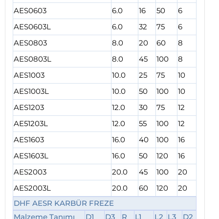
AES0603
6.0
16
50
6
AES0603L
6.0
32
75
6
AES0803
8.0
20
60
8
AES0803L
8.0
45
100
8
AES1003
10.0
25
75
10
AES1003L
10.0
50
100
10
AES1203
12.0
30
75
12
AE51203L
12.0
55
100
12
AES1603
16.0
40
100
16
AES1603L
16.0
50
120
16
AES2003
20.0
45
100
20
AES2003L
20.0
60
120
20
DHF AESR KARBÜR FREZE
Malzeme Tanımı
D1
D3
R
L1
L2
L3
D2