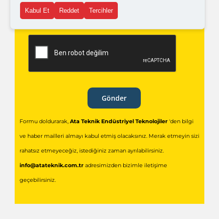
Kabul Et
Reddet
Tercihler
açık rıza metni
'ni okudum,
onaylıyorum.
Gönder
Formu doldurarak,
Ata Teknik Endüstriyel Teknolojiler
'den bilgi
ve haber mailleri almayı kabul etmiş olacaksınız. Merak etmeyin sizi
rahatsız etmeyeceğiz, istediğiniz zaman ayrılabilirsiniz.
info@atateknik.com.tr
adresimizden bizimle iletişime
geçebilirsiniz.