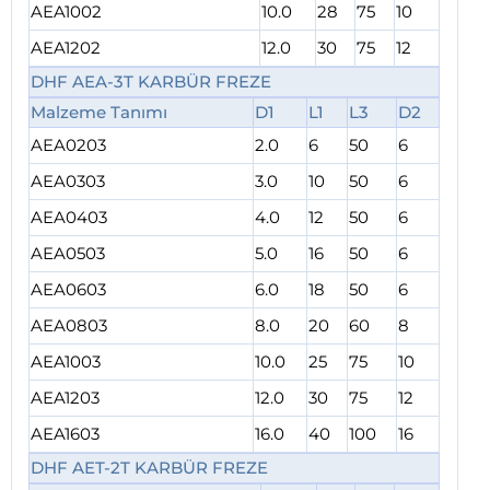
AEA1002
10.0
28
75
10
AEA1202
12.0
30
75
12
DHF AEA-3T KARBÜR FREZE
Malzeme Tanımı
D1
L1
L3
D2
AEA0203
2.0
6
50
6
AEA0303
3.0
10
50
6
AEA0403
4.0
12
50
6
AEA0503
5.0
16
50
6
AEA0603
6.0
18
50
6
AEA0803
8.0
20
60
8
AEA1003
10.0
25
75
10
AEA1203
12.0
30
75
12
AEA1603
16.0
40
100
16
DHF AET-2T KARBÜR FREZE