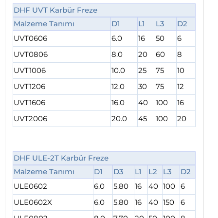
DHF UVT Karbür Freze
Malzeme Tanımı
D1
L1
L3
D2
UVT0606
6.0
16
50
6
UVT0806
8.0
20
60
8
UVT1006
10.0
25
75
10
UVT1206
12.0
30
75
12
UVT1606
16.0
40
100
16
UVT2006
20.0
45
100
20
DHF ULE-2T Karbür Freze
Malzeme Tanımı
D1
D3
L1
L2
L3
D2
ULE0602
6.0
5.80
16
40
100
6
ULE0602X
6.0
5.80
16
40
150
6