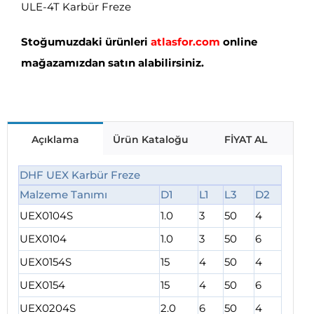
ULE-4T Karbür Freze
Stoğumuzdaki ürünleri
atlasfor.com
online
mağazamızdan satın alabilirsiniz.
Açıklama
Ürün Kataloğu
FİYAT AL
DHF UEX Karbür Freze
Malzeme Tanımı
D1
L1
L3
D2
UEX0104S
1.0
3
50
4
UEX0104
1.0
3
50
6
UEX0154S
15
4
50
4
UEX0154
15
4
50
6
UEX0204S
2.0
6
50
4