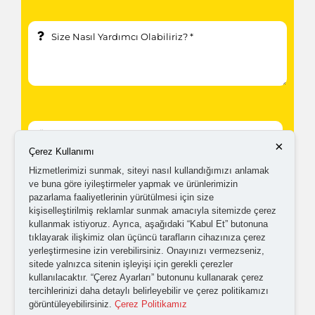
×
Çerez Kullanımı
Hizmetlerimizi sunmak, siteyi nasıl kullandığımızı anlamak
Kampanyalardan ve güncellemelerden haberdar
ve buna göre iyileştirmeler yapmak ve ürünlerimizin
pazarlama faaliyetlerinin yürütülmesi için size
olabilmem için tarafıma
ticari elektronik ileti
kişiselleştirilmiş reklamlar sunmak amacıyla sitemizde çerez
gönderilmesini kabul ediyorum.
kullanmak istiyoruz. Ayrıca, aşağıdaki “Kabul Et” butonuna
tıklayarak ilişkimiz olan üçüncü tarafların cihazınıza çerez
yerleştirmesine izin verebilirsiniz. Onayınızı vermezseniz,
sitede yalnızca sitenin işleyişi için gerekli çerezler
Kişisel verilerimin işlenmesine yönelik
aydınlatma ve
kullanılacaktır. “Çerez Ayarları” butonunu kullanarak çerez
açık rıza metni
'ni okudum,
onaylıyorum.
tercihlerinizi daha detaylı belirleyebilir ve çerez politikamızı
görüntüleyebilirsiniz.
Çerez Politikamız