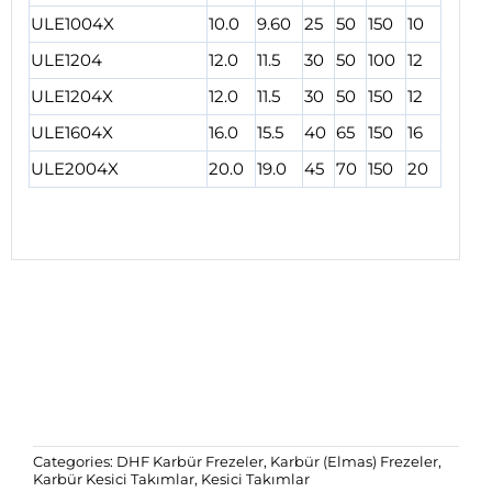
ULE1004X
10.0
9.60
25
50
150
10
ULE1204
12.0
11.5
30
50
100
12
ULE1204X
12.0
11.5
30
50
150
12
ULE1604X
16.0
15.5
40
65
150
16
ULE2004X
20.0
19.0
45
70
150
20
Categories:
DHF Karbür Frezeler
,
Karbür (Elmas) Frezeler
,
Karbür Kesici Takımlar
,
Kesici Takımlar