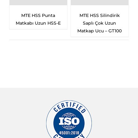
E HSS Punta
MTE HSS Silindirik
MTE HSS 
abı Uzun HSS-E
Saplı Çok Uzun
Çürütme Ma
Matkap Ucu – GT100
– Uz