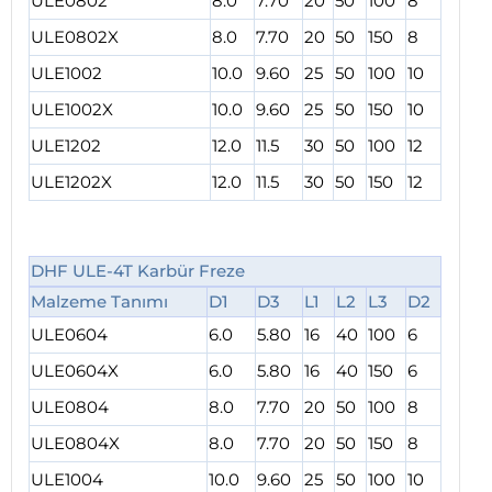
ULE0802
8.0
7.70
20
50
100
8
ULE0802X
8.0
7.70
20
50
150
8
ULE1002
10.0
9.60
25
50
100
10
ULE1002X
10.0
9.60
25
50
150
10
ULE1202
12.0
11.5
30
50
100
12
ULE1202X
12.0
11.5
30
50
150
12
DHF ULE-4T Karbür Freze
Malzeme Tanımı
D1
D3
L1
L2
L3
D2
ULE0604
6.0
5.80
16
40
100
6
ULE0604X
6.0
5.80
16
40
150
6
ULE0804
8.0
7.70
20
50
100
8
ULE0804X
8.0
7.70
20
50
150
8
ULE1004
10.0
9.60
25
50
100
10