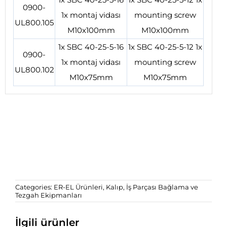
0900-
1x montaj vidası
mounting screw
UL800.105
M10x100mm
M10x100mm
1x SBC 40-25-5-16
1x SBC 40-25-5-12 1x
0900-
1x montaj vidası
mounting screw
UL800.102
M10x75mm
M10x75mm
Categories:
ER-EL Ürünleri
,
Kalıp, İş Parçası Bağlama ve
Tezgah Ekipmanları
İlgili ürünler