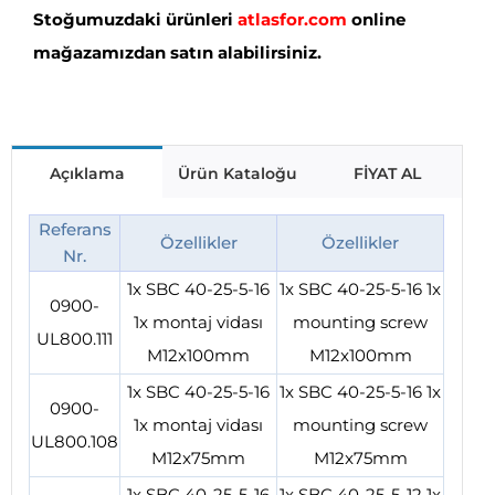
Stoğumuzdaki ürünleri
atlasfor.com
online
mağazamızdan satın alabilirsiniz.
Açıklama
Ürün Kataloğu
FİYAT AL
Referans
Özellikler
Özellikler
Nr.
1x SBC 40-25-5-16
1x SBC 40-25-5-16 1x
0900-
1x montaj vidası
mounting screw
UL800.111
M12x100mm
M12x100mm
1x SBC 40-25-5-16
1x SBC 40-25-5-16 1x
0900-
1x montaj vidası
mounting screw
UL800.108
M12x75mm
M12x75mm
1x SBC 40-25-5-16
1x SBC 40-25-5-12 1x