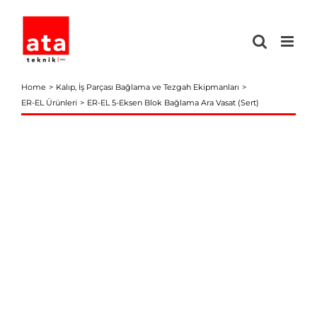
Skip
to
content
Home
Kalıp, İş Parçası Bağlama ve Tezgah Ekipmanları
ER-EL Ürünleri
ER-EL 5-Eksen Blok Bağlama Ara Vasat (Sert)