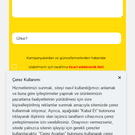
Kampanyalardan ve güncellemelerden haberdar
olabilmem için tarafıma
ticari elektronik ileti
×
gönderilmesini kabul ediyorum.
Çerez Kullanımı
Hizmetlerimizi sunmak, siteyi nasıl kullandığımızı anlamak
ve buna göre iyileştirmeler yapmak ve ürünlerimizin
Kişisel verilerimin işlenmesine yönelik
aydınlatma ve
pazarlama faaliyetlerinin yürütülmesi için size
açık rıza metni
'ni okudum,
onaylıyorum.
kişiselleştirilmiş reklamlar sunmak amacıyla sitemizde çerez
kullanmak istiyoruz. Ayrıca, aşağıdaki “Kabul Et” butonuna
tıklayarak ilişkimiz olan üçüncü tarafların cihazınıza çerez
yerleştirmesine izin verebilirsiniz. Onayınızı vermezseniz,
sitede yalnızca sitenin işleyişi için gerekli çerezler
kullanılacaktır. “Çerez Ayarları” butonunu kullanarak çerez