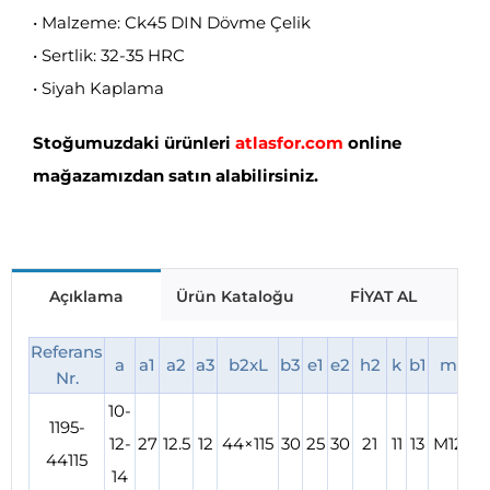
• Malzeme: Ck45 DIN Dövme Çelik
• Sertlik: 32-35 HRC
• Siyah Kaplama
Stoğumuzdaki ürünleri
atlasfor.com
online
mağazamızdan satın alabilirsiniz.
Açıklama
Ürün Kataloğu
FİYAT AL
Referans
a
a1
a2
a3
b2xL
b3
e1
e2
h2
k
b1
m
h
Nr.
10-
1195-
0
12-
27
12.5
12
44×115
30
25
30
21
11
13
M12
44115
5
14