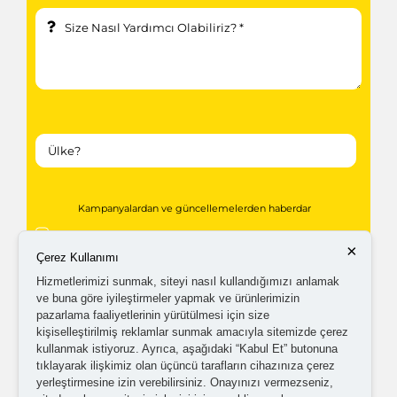
Kampanyalardan ve güncellemelerden haberdar
olabilmem için tarafıma
ticari elektronik ileti
×
Çerez Kullanımı
gönderilmesini kabul ediyorum.
Hizmetlerimizi sunmak, siteyi nasıl kullandığımızı anlamak
ve buna göre iyileştirmeler yapmak ve ürünlerimizin
pazarlama faaliyetlerinin yürütülmesi için size
Kişisel verilerimin işlenmesine yönelik
aydınlatma ve
kişiselleştirilmiş reklamlar sunmak amacıyla sitemizde çerez
açık rıza metni
'ni okudum,
onaylıyorum.
kullanmak istiyoruz. Ayrıca, aşağıdaki “Kabul Et” butonuna
tıklayarak ilişkimiz olan üçüncü tarafların cihazınıza çerez
yerleştirmesine izin verebilirsiniz. Onayınızı vermezseniz,