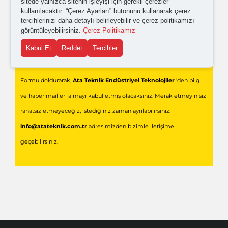
sitede yalnızca sitenin işleyişi için gerekli çerezler
kullanılacaktır. “Çerez Ayarları” butonunu kullanarak çerez
tercihlerinizi daha detaylı belirleyebilir ve çerez politikamızı
görüntüleyebilirsiniz.
Çerez Politikamız
Kabul Et
Reddet
Tercihler
Gönder
Formu doldurarak,
Ata Teknik Endüstriyel Teknolojiler
'den bilgi
ve haber mailleri almayı kabul etmiş olacaksınız. Merak etmeyin sizi
rahatsız etmeyeceğiz, istediğiniz zaman ayrılabilirsiniz.
info@atateknik.com.tr
adresimizden bizimle iletişime
geçebilirsiniz.