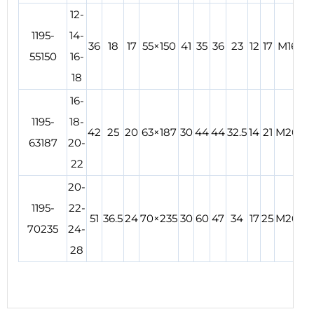
12-
1195-
14-
0
36
18
17
55×150
41
35
36
23
12
17
M16
55150
16-
7
18
16-
1195-
18-
0
42
25
20
63×187
30
44
44
32.5
14
21
M20
63187
20-
8
22
20-
1195-
22-
0
51
36.5
24
70×235
30
60
47
34
17
25
M20
70235
24-
10
28