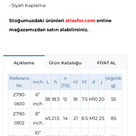
• Siyah Kaplama
Stoğumuzdaki ürünleri
atlasfor.com
online
mağazamızdan satın alabilirsiniz.
Açıklama
Ürün Kataloğu
FİYAT AL
Referans
n
(Ağırlık
inch
L
h
n1
h1
d
j
Nr.
(T6)
g)
2790-
6”
38
18.5
12
18
7.5
M10
20
55
0610
inch
2790-
8”
45
21.5
14
21
8.5
M12
25
85
0812
inch
10”