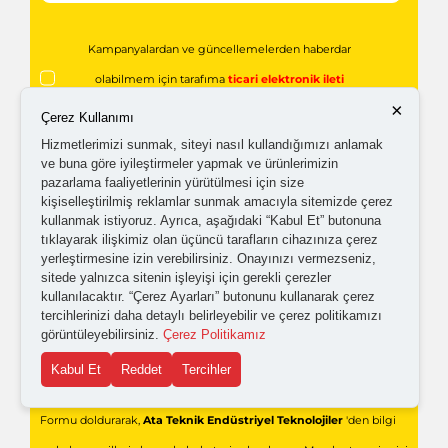
Kampanyalardan ve güncellemelerden haberdar
olabilmem için tarafıma
ticari elektronik ileti
×
gönderilmesini kabul ediyorum.
Çerez Kullanımı
Hizmetlerimizi sunmak, siteyi nasıl kullandığımızı anlamak
ve buna göre iyileştirmeler yapmak ve ürünlerimizin
Kişisel verilerimin işlenmesine yönelik
aydınlatma ve
pazarlama faaliyetlerinin yürütülmesi için size
açık rıza metni
'ni okudum,
onaylıyorum.
kişiselleştirilmiş reklamlar sunmak amacıyla sitemizde çerez
kullanmak istiyoruz. Ayrıca, aşağıdaki “Kabul Et” butonuna
tıklayarak ilişkimiz olan üçüncü tarafların cihazınıza çerez
yerleştirmesine izin verebilirsiniz. Onayınızı vermezseniz,
sitede yalnızca sitenin işleyişi için gerekli çerezler
kullanılacaktır. “Çerez Ayarları” butonunu kullanarak çerez
tercihlerinizi daha detaylı belirleyebilir ve çerez politikamızı
görüntüleyebilirsiniz.
Çerez Politikamız
Kabul Et
Reddet
Tercihler
Gönder
Formu doldurarak,
Ata Teknik Endüstriyel Teknolojiler
'den bilgi