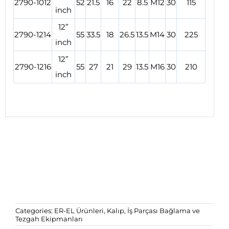
2790-1012
52
21.5
16
22
8.5
M12
30
115
inch
12”
2790-1214
55
33.5
18
26.5
13.5
M14
30
225
inch
12”
2790-1216
55
27
21
29
13.5
M16
30
210
inch
Categories:
ER-EL Ürünleri
,
Kalıp, İş Parçası Bağlama ve
Tezgah Ekipmanları