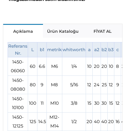
Açıklama
Ürün Kataloğu
FİYAT AL
Referans
L
b1
metrik
whitworth
a
a2
b2
b3
c
e1
Nr.
1450-
60
6.6
M6
1/4
10
20
20
10
8
20
06060
1450-
80
9
M8
5/16
12
24
25
12
9
25
08080
1450-
100
11
M10
3/8
15
30
30
15
12
32
10100
1450-
M12-
125
14.5
1/2
20
40
40
20
16
40
12125
M14