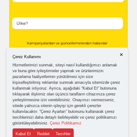
Kampanyalardan ve güncellemelerden haberdar
olabilmem için tarafıma
ticari elektronik ileti
×
Çerez Kullanımı
gönderilmesini kabul ediyorum.
Hizmetlerimizi sunmak, siteyi nasıl kullandığımızı anlamak
ve buna göre iyileştirmeler yapmak ve ürünlerimizin
pazarlama faaliyetlerinin yürütülmesi için size
Kişisel verilerimin işlenmesine yönelik
aydınlatma ve
kişiselleştirilmiş reklamlar sunmak amacıyla sitemizde çerez
kullanmak istiyoruz. Ayrıca, aşağıdaki “Kabul Et” butonuna
açık rıza metni
'ni okudum,
onaylıyorum.
tıklayarak ilişkimiz olan üçüncü tarafların cihazınıza çerez
yerleştirmesine izin verebilirsiniz. Onayınızı vermezseniz,
sitede yalnızca sitenin işleyişi için gerekli çerezler
kullanılacaktır. “Çerez Ayarları” butonunu kullanarak çerez
tercihlerinizi daha detaylı belirleyebilir ve çerez politikamızı
görüntüleyebilirsiniz.
Çerez Politikamız
Kabul Et
Reddet
Tercihler