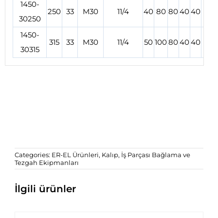
1450-
250
33
M30
11/4
40
80
80
40
40
91
30250
1450-
315
33
M30
11/4
50
100
80
40
40
91
1
30315
Categories:
ER-EL Ürünleri
,
Kalıp, İş Parçası Bağlama ve
Tezgah Ekipmanları
İlgili ürünler