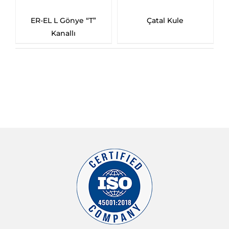
ER-EL L Gönye “T”
Çatal Kule
5
Kanallı