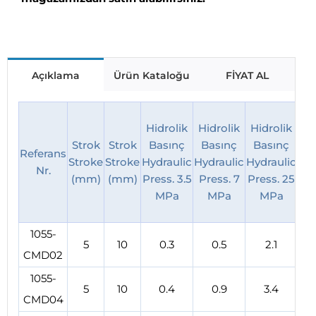
Açıklama
Ürün Kataloğu
FİYAT AL
Hidrolik
Hidrolik
Hidrolik
Hi
Strok
Strok
Basınç
Basınç
Basınç
B
Referans
Stroke
Stroke
Hydraulic
Hydraulic
Hydraulic
Hyd
Nr.
(mm)
(mm)
Press. 3.5
Press. 7
Press. 25
Pre
MPa
MPa
MPa
1055-
5
10
0.3
0.5
2.1
CMD02
1055-
5
10
0.4
0.9
3.4
CMD04