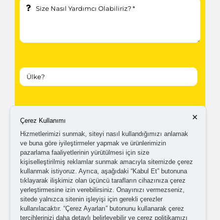
Kampanyalardan ve güncellemelerden haberdar
×
Çerez Kullanımı
olabilmem için tarafıma
ticari elektronik ileti
Hizmetlerimizi sunmak, siteyi nasıl kullandığımızı anlamak
gönderilmesini kabul ediyorum.
ve buna göre iyileştirmeler yapmak ve ürünlerimizin
pazarlama faaliyetlerinin yürütülmesi için size
kişiselleştirilmiş reklamlar sunmak amacıyla sitemizde çerez
Kişisel verilerimin işlenmesine yönelik
aydınlatma ve
kullanmak istiyoruz. Ayrıca, aşağıdaki “Kabul Et” butonuna
tıklayarak ilişkimiz olan üçüncü tarafların cihazınıza çerez
açık rıza metni
'ni okudum,
onaylıyorum.
yerleştirmesine izin verebilirsiniz. Onayınızı vermezseniz,
sitede yalnızca sitenin işleyişi için gerekli çerezler
kullanılacaktır. “Çerez Ayarları” butonunu kullanarak çerez
tercihlerinizi daha detaylı belirleyebilir ve çerez politikamızı