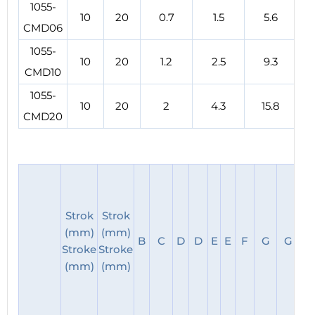
1055-
10
20
0.7
1.5
5.6
CMD06
1055-
10
20
1.2
2.5
9.3
CMD10
1055-
10
20
2
4.3
15.8
CMD20
(y
ar
Strok
Strok
(mm)
(mm)
B
C
D
D
E
E
F
G
G
g
Stroke
Stroke
(mm)
(mm)
w
a