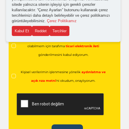
sitede yalnızca sitenin işleyişi için gerekli çerezler
kullanılacaktır. “Çerez Ayarları” butonunu kullanarak çerez
tercihlerinizi daha detaylı belirleyebilir ve çerez politikamızı
görüntüleyebilirsiniz.
Çerez Politikamız
Kabul Et
Reddet
Tercihler
Kampanyalardan ve güncellemelerden haberdar
olabilmem için tarafıma
ticari elektronik ileti
gönderilmesini kabul ediyorum.
Kişisel verilerimin işlenmesine yönelik
aydınlatma ve
açık rıza metni
'ni okudum,
onaylıyorum.