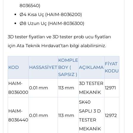
8036540)
Ø4 Kısa Uç (HAIM-8036200)
Ø8 Uzun Uç (HAIM-8036300)
3D tester fiyatları ve 3D tester prob ucu fiyatları
için Ata Teknik Hırdavat’tan bilgi alabilirsiniz.
KOMPLE
FİYAT
KOD
HASSASİYET
BOY (
AÇIKLAMA
KODU
SAPSIZ )
HAIM-
3D TESTER
0.01 mm
113 mm
12971
8036000
MEKANİK
SK40
HAIM-
SAPLI 3 D
0.01 mm
113 mm
12972
8036440
TESTER
MEKANİK