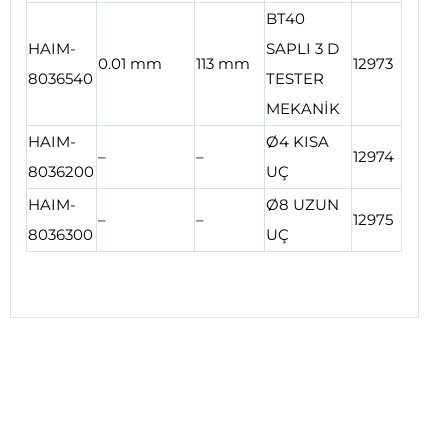
BT40
HAIM-
SAPLI 3 D
0.01 mm
113 mm
12973
8036540
TESTER
MEKANİK
HAIM-
Ø4 KISA
–
–
12974
8036200
UÇ
HAIM-
Ø8 UZUN
–
–
12975
8036300
UÇ