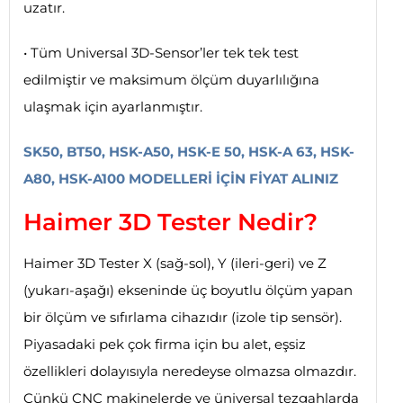
uzatır.
• Tüm Universal 3D-Sensor’ler tek tek test
edilmiştir ve maksimum ölçüm duyarlılığına
ulaşmak için ayarlanmıştır.
SK50, BT50, HSK-A50, HSK-E 50, HSK-A 63, HSK-
A80, HSK-A100 MODELLERİ İÇİN FİYAT ALINIZ
Haimer 3D Tester Nedir?
Haimer 3D Tester X (sağ-sol), Y (ileri-geri) ve Z
(yukarı-aşağı) ekseninde üç boyutlu ölçüm yapan
bir ölçüm ve sıfırlama cihazıdır (izole tip sensör).
Piyasadaki pek çok firma için bu alet, eşsiz
özellikleri dolayısıyla neredeyse olmazsa olmazdır.
Çünkü CNC makinelerde ve üniversal tezgahlarda