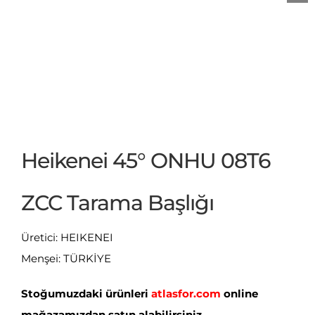
Heikenei 45° ONHU 08T6
ZCC Tarama Başlığı
Üretici: HEIKENEI
Menşei: TÜRKİYE
Stoğumuzdaki ürünleri
atlasfor.com
online
mağazamızdan satın alabilirsiniz.