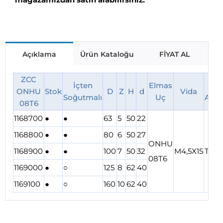
Açıklama
Ürün Kataloğu
FİYAT AL
ZCC
İçten
Elmas
To
ONHU
Stok
D
Z
H
d
Vida
Soğutmalı
Uç
Anah
08T6
1168700
●
●
63
5
50
22
1168800
●
●
80
6
50
27
ONHU
1168900
●
●
100
7
50
32
M4,5X15
T20
08T6
1169000
●
○
125
8
62
40
1169100
●
○
160
10
62
40