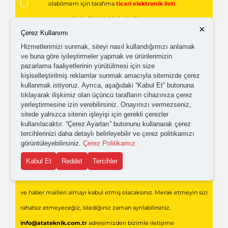
olabilmem için tarafıma
ticari elektronik ileti
gönderilmesini kabul ediyorum.
×
Çerez Kullanımı
Hizmetlerimizi sunmak, siteyi nasıl kullandığımızı anlamak
Kişisel verilerimin işlenmesine yönelik
aydınlatma ve
ve buna göre iyileştirmeler yapmak ve ürünlerimizin
açık rıza metni
'ni okudum,
onaylıyorum.
pazarlama faaliyetlerinin yürütülmesi için size
kişiselleştirilmiş reklamlar sunmak amacıyla sitemizde çerez
kullanmak istiyoruz. Ayrıca, aşağıdaki “Kabul Et” butonuna
tıklayarak ilişkimiz olan üçüncü tarafların cihazınıza çerez
yerleştirmesine izin verebilirsiniz. Onayınızı vermezseniz,
sitede yalnızca sitenin işleyişi için gerekli çerezler
kullanılacaktır. “Çerez Ayarları” butonunu kullanarak çerez
tercihlerinizi daha detaylı belirleyebilir ve çerez politikamızı
görüntüleyebilirsiniz.
Çerez Politikamız
Gönder
Kabul Et
Reddet
Tercihler
Formu doldurarak,
Ata Teknik Endüstriyel Teknolojiler
'den bilgi
ve haber mailleri almayı kabul etmiş olacaksınız. Merak etmeyin sizi
rahatsız etmeyeceğiz, istediğiniz zaman ayrılabilirsiniz.
info@atateknik.com.tr
adresimizden bizimle iletişime