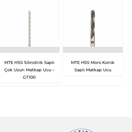
indirik Saplı
MTE HSS Mors Konik
MTE HSS Silin
Matkap Ucu –
Saplı Matkap Ucu
Uzun Mat
100