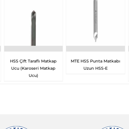
 Taraflı Matkap
MTE HSS Punta Matkabı
MTE HSS Sil
roseri Matkap
Uzun HSS-E
Çok Uzun 
Ucu)
GT