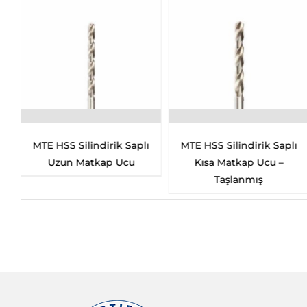
S Silindirik Saplı
MTE HSS Silindirik Saplı
HSS Çift
n Matkap Ucu
Kısa Matkap Ucu –
Ucu (Ka
Taşlanmış