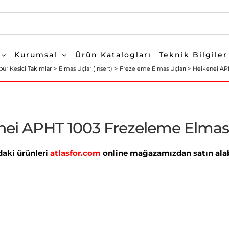
Kurumsal
Ürün Katalogları
Teknik Bilgiler
bür Kesici Takımlar
Elmas Uçlar (insert)
Frezeleme Elmas Uçları
Heikenei AP
nei APHT 1003 Frezeleme Elma
aki ürünleri
atlasfor.com
online mağazamızdan satın alabi