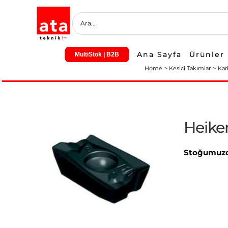
Skip
to
content
Ana Sayfa
Ürünler
MultiStok | B2B
Home
Kesici Takımlar
Kar
Heike
Stoğumuzd