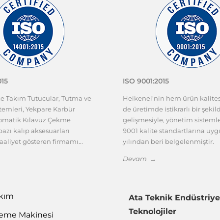
015
ISO 9001:2015
ze Takım Tutucular, Tutma ve
Heikenei'nin hem ürün kalit
emleri, Yekpare Karbür
de üretimde istikrarlı bir şekil
tomatik Kılavuz Çekme
gelişmesiyle, yönetim sisteml
azı kalıp aksesuarları
9001 kalite standartlarına uy
aaliyet gösteren firmamı...
yılından beri belgelenmiştir.
Devam →
akım
Ata Teknik Endüstriye
Teknolojiler
leme Makinesi