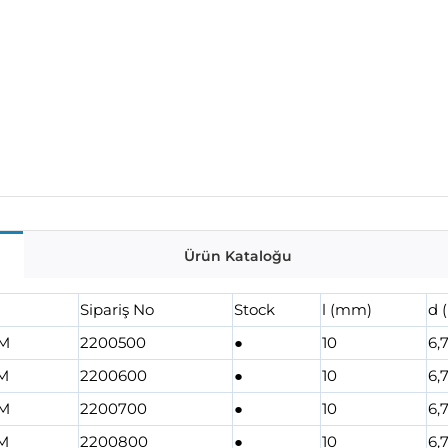
Ürün Kataloğu
Sipariş No
Stock
l (mm)
d 
M
2200500
●
10
6,
M
2200600
●
10
6,
M
2200700
●
10
6,
M
2200800
●
10
6,