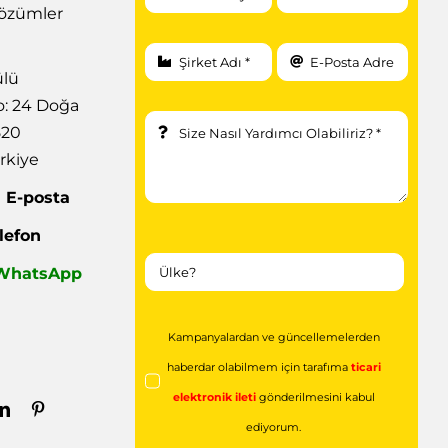
 Çözümler
ülü
: 24 Doğa
520
rkiye
|
E-posta
lefon
| WhatsApp
Kampanyalardan ve güncellemelerden
haberdar olabilmem için tarafıma
ticari
elektronik ileti
gönderilmesini kabul
ediyorum.