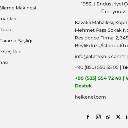
1983.. | Endüstriyel
Bileme Makinesi
Üretiyoruz.
emanları
Kavaklı Mahallesi, Köpr
utucu
Mehmet Paşa Sokak No
Residence Firma: 2, 34
 Tarama Başlığı
Beylikdüzü/İstanbul/Tü
Çeşitleri
info@atateknik.com.tr
nası
+90 (850) 550 55 05 |
Te
+90 (533) 554 72 40 
Destek
heikenei.com