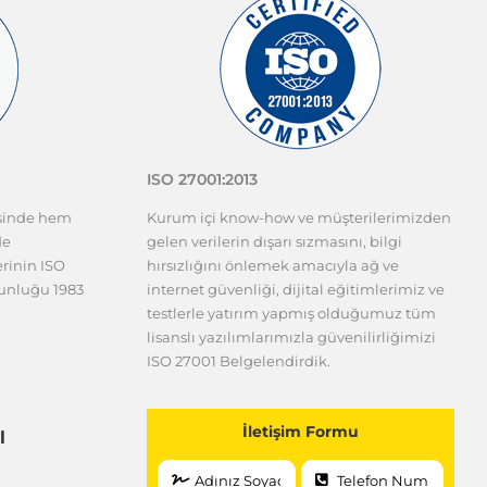
ISO 27001:2013
esinde hem
Kurum içi know-how ve müşterilerimizden
de
gelen verilerin dışarı sızmasını, bilgi
erinin ISO
hırsızlığını önlemek amacıyla ağ ve
gunluğu 1983
internet güvenliği, dijital eğitimlerimiz ve
testlerle yatırım yapmış olduğumuz tüm
lisanslı yazılımlarımızla güvenilirliğimizi
ISO 27001 Belgelendirdik.
İletişim Formu
l