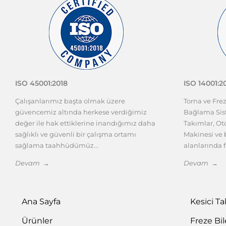
ISO 45001:2018
ISO 14001:2
Çalışanlarımız başta olmak üzere
Torna ve Fre
güvencemiz altında herkese verdiğimiz
Bağlama Sist
değer ile hak ettiklerine inandığımız daha
Takımlar, O
sağlıklı ve güvenli bir çalışma ortamı
Makinesi ve b
sağlama taahhüdümüz...
alanlarında f
Devam →
Devam →
Ana Sayfa
Kesici T
Ürünler
Freze Bi