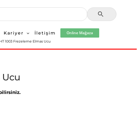
Kariyer
İletişim
Online Mağaza
HT 1003 Frezeleme Elmas Ucu
s Ucu
lirsiniz.