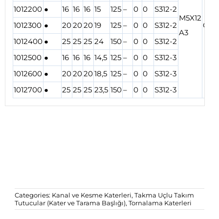
1012200
●
16
16
16
15
125
–
0
0
S312-2
M5X12
1012300
●
20
20
20
19
125
–
0
0
S312-2
C110
A3
1012400
●
25
25
25
24
150
–
0
0
S312-2
1012500
●
16
16
16
14,5
125
–
0
0
S312-3
1012600
●
20
20
20
18,5
125
–
0
0
S312-3
1012700
●
25
25
25
23,5
150
–
0
0
S312-3
Categories:
Kanal ve Kesme Katerleri
,
Takma Uçlu Takım
Tutucular (Kater ve Tarama Başlığı)
,
Tornalama Katerleri