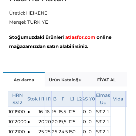
Üretici: HEIKENEI
Menşei: TÜRKİYE
Stoğumuzdaki ürünleri
atlasfor.com
online
mağazamızdan satın alabilirsiniz.
Açıklama
Ürün Kataloğu
FİYAT AL
HRN
Elmas
Stok
H1
H1
B
F
L1
L2
λS
ϒ0
Vida
Pab
S312
Uç
1011900
●
16
16
16
15,5
125
–
0
0
S312-1
1012000
●
20
20
20
19,5
125
–
0
0
S312-1
1012100
●
25
25
25
24,5
150
–
0
0
S312-1