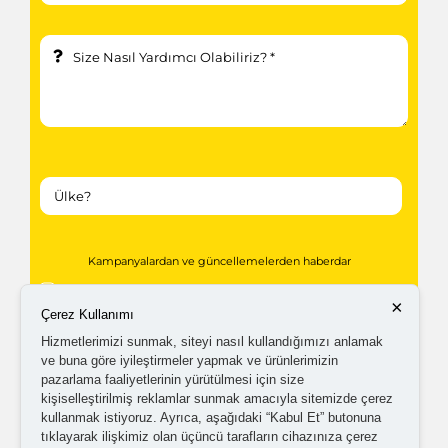
Kampanyalardan ve güncellemelerden haberdar
olabilmem için tarafıma
ticari elektronik ileti
×
Çerez Kullanımı
gönderilmesini kabul ediyorum.
Hizmetlerimizi sunmak, siteyi nasıl kullandığımızı anlamak
ve buna göre iyileştirmeler yapmak ve ürünlerimizin
Kişisel verilerimin işlenmesine yönelik
aydınlatma ve
pazarlama faaliyetlerinin yürütülmesi için size
kişiselleştirilmiş reklamlar sunmak amacıyla sitemizde çerez
açık rıza metni
'ni okudum,
onaylıyorum.
kullanmak istiyoruz. Ayrıca, aşağıdaki “Kabul Et” butonuna
tıklayarak ilişkimiz olan üçüncü tarafların cihazınıza çerez