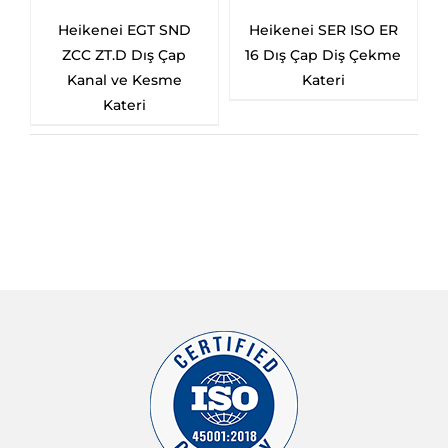
Heikenei EGT SND
Heikenei SER ISO ER
Heikene
ZCC ZT.D Dış Çap
16 Dış Çap Diş Çekme
DGN Dı
Kanal ve Kesme
Kateri
ve Ke
Kateri