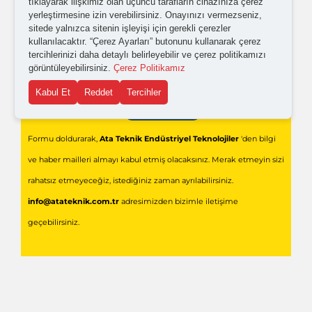
tıklayarak ilişkimiz olan üçüncü tarafların cihazınıza çerez
yerleştirmesine izin verebilirsiniz. Onayınızı vermezseniz,
sitede yalnızca sitenin işleyişi için gerekli çerezler
kullanılacaktır. “Çerez Ayarları” butonunu kullanarak çerez
tercihlerinizi daha detaylı belirleyebilir ve çerez politikamızı
görüntüleyebilirsiniz.
Çerez Politikamız
Kabul Et
Reddet
Tercihler
Gönder
Formu doldurarak,
Ata Teknik Endüstriyel Teknolojiler
'den bilgi
ve haber mailleri almayı kabul etmiş olacaksınız. Merak etmeyin sizi
rahatsız etmeyeceğiz, istediğiniz zaman ayrılabilirsiniz.
info@atateknik.com.tr
adresimizden bizimle iletişime
geçebilirsiniz.