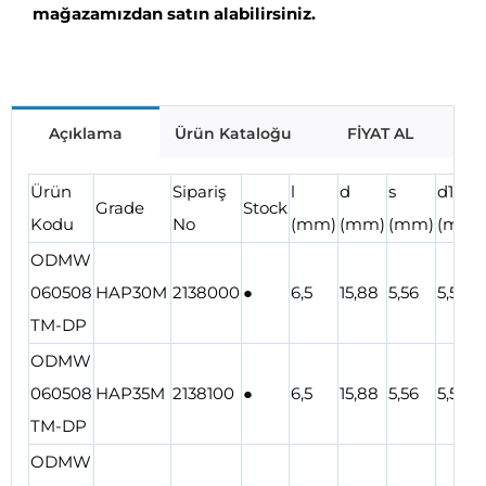
mağazamızdan satın alabilirsiniz.
Açıklama
Ürün Kataloğu
FİYAT AL
Ürün
Sipariş
l
d
s
d1
Grade
Stock
Kodu
No
(mm)
(mm)
(mm)
(mm)
ODMW
060508
HAP30M
2138000
●
6,5
15,88
5,56
5,5
TM-DP
ODMW
060508
HAP35M
2138100
●
6,5
15,88
5,56
5,5
TM-DP
ODMW