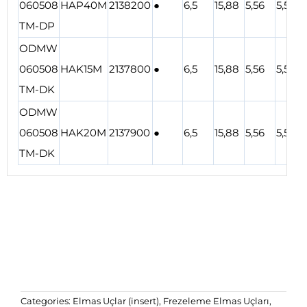
060508
HAP40M
2138200
●
6,5
15,88
5,56
5,5
TM-DP
ODMW
060508
HAK15M
2137800
●
6,5
15,88
5,56
5,5
TM-DK
ODMW
060508
HAK20M
2137900
●
6,5
15,88
5,56
5,5
TM-DK
Categories:
Elmas Uçlar (insert)
,
Frezeleme Elmas Uçları
,