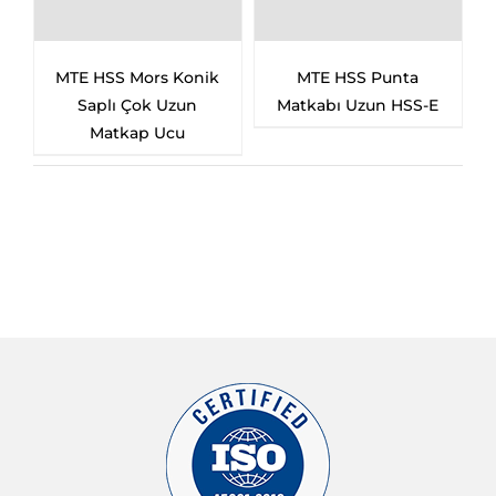
Mors Konik
MTE HSS Punta
MTE HSS Pun
Çok Uzun
Matkabı Uzun HSS-E
Çürütme Matkap
ap Ucu
– Kısa