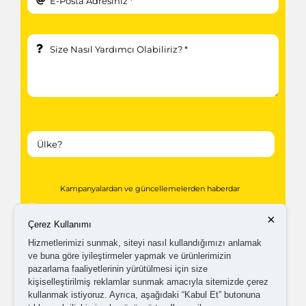
Kampanyalardan ve güncellemelerden haberdar
olabilmem için tarafıma
ticari elektronik ileti
×
Çerez Kullanımı
gönderilmesini kabul ediyorum.
Hizmetlerimizi sunmak, siteyi nasıl kullandığımızı anlamak
ve buna göre iyileştirmeler yapmak ve ürünlerimizin
pazarlama faaliyetlerinin yürütülmesi için size
Kişisel verilerimin işlenmesine yönelik
aydınlatma ve
kişiselleştirilmiş reklamlar sunmak amacıyla sitemizde çerez
açık rıza metni
'ni okudum,
onaylıyorum.
kullanmak istiyoruz. Ayrıca, aşağıdaki “Kabul Et” butonuna