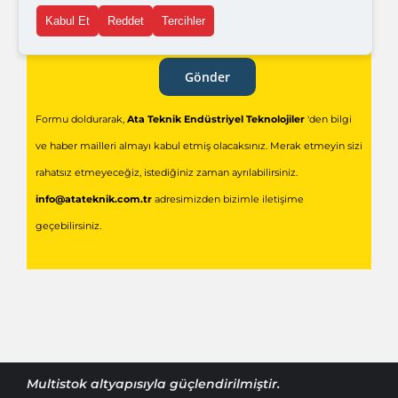
Kabul Et
Reddet
Tercihler
Gönder
Formu doldurarak,
Ata Teknik Endüstriyel Teknolojiler
'den bilgi
ve haber mailleri almayı kabul etmiş olacaksınız. Merak etmeyin sizi
rahatsız etmeyeceğiz, istediğiniz zaman ayrılabilirsiniz.
info@atateknik.com.tr
adresimizden bizimle iletişime
geçebilirsiniz.
Multistok
altyapısıyla güçlendirilmiştir.