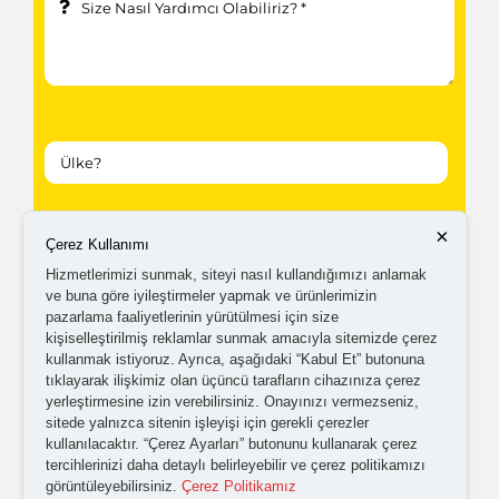
×
Kampanyalardan ve güncellemelerden haberdar
Çerez Kullanımı
olabilmem için tarafıma
ticari elektronik ileti
Hizmetlerimizi sunmak, siteyi nasıl kullandığımızı anlamak
ve buna göre iyileştirmeler yapmak ve ürünlerimizin
gönderilmesini kabul ediyorum.
pazarlama faaliyetlerinin yürütülmesi için size
kişiselleştirilmiş reklamlar sunmak amacıyla sitemizde çerez
kullanmak istiyoruz. Ayrıca, aşağıdaki “Kabul Et” butonuna
Kişisel verilerimin işlenmesine yönelik
aydınlatma ve
tıklayarak ilişkimiz olan üçüncü tarafların cihazınıza çerez
yerleştirmesine izin verebilirsiniz. Onayınızı vermezseniz,
açık rıza metni
'ni okudum,
onaylıyorum.
sitede yalnızca sitenin işleyişi için gerekli çerezler
kullanılacaktır. “Çerez Ayarları” butonunu kullanarak çerez
tercihlerinizi daha detaylı belirleyebilir ve çerez politikamızı
görüntüleyebilirsiniz.
Çerez Politikamız