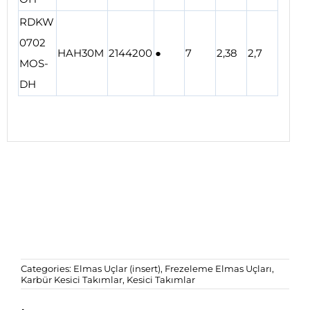
RDKW
0702
HAH30M
2144200
●
7
2,38
2,7
MOS-
DH
Categories:
Elmas Uçlar (insert)
,
Frezeleme Elmas Uçları
,
Karbür Kesici Takımlar
,
Kesici Takımlar