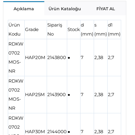
Açıklama
Ürün Kataloğu
FİYAT AL
Ürün
Sipariş
d
s
d1
Grade
Stock
Kodu
No
(mm)
(mm)
(mm)
RDKW
0702
HAP20M
2143800
●
7
2,38
2,7
MOS-
NR
RDKW
0702
HAP25M
2143900
●
7
2,38
2,7
MOS-
NR
RDKW
0702
HAP30M
2144000
●
7
2,38
2,7