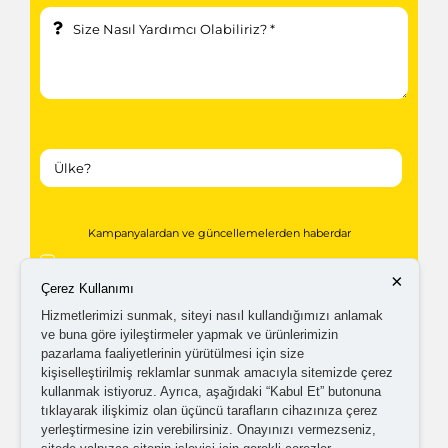
Kampanyalardan ve güncellemelerden haberdar
olabilmem için tarafıma
ticari elektronik ileti
×
Çerez Kullanımı
gönderilmesini kabul ediyorum.
Hizmetlerimizi sunmak, siteyi nasıl kullandığımızı anlamak
ve buna göre iyileştirmeler yapmak ve ürünlerimizin
pazarlama faaliyetlerinin yürütülmesi için size
Kişisel verilerimin işlenmesine yönelik
aydınlatma ve
kişiselleştirilmiş reklamlar sunmak amacıyla sitemizde çerez
açık rıza metni
'ni okudum,
onaylıyorum.
kullanmak istiyoruz. Ayrıca, aşağıdaki “Kabul Et” butonuna
tıklayarak ilişkimiz olan üçüncü tarafların cihazınıza çerez
yerleştirmesine izin verebilirsiniz. Onayınızı vermezseniz,