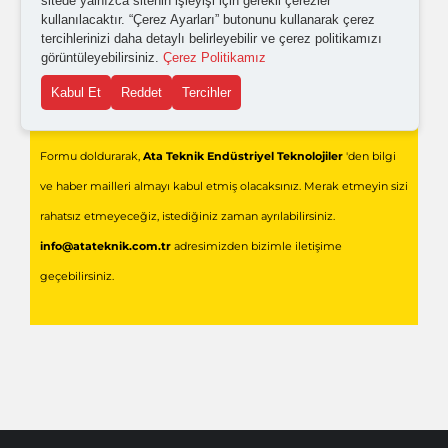
sitede yalnızca sitenin işleyişi için gerekli çerezler
kullanılacaktır. “Çerez Ayarları” butonunu kullanarak çerez
tercihlerinizi daha detaylı belirleyebilir ve çerez politikamızı
görüntüleyebilirsiniz.
Çerez Politikamız
Kabul Et
Reddet
Tercihler
Gönder
Formu doldurarak,
Ata Teknik Endüstriyel Teknolojiler
'den bilgi
ve haber mailleri almayı kabul etmiş olacaksınız. Merak etmeyin sizi
rahatsız etmeyeceğiz, istediğiniz zaman ayrılabilirsiniz.
info@atateknik.com.tr
adresimizden bizimle iletişime
geçebilirsiniz.