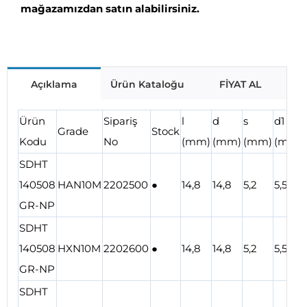
mağazamızdan satın alabilirsiniz.
Açıklama
Ürün Kataloğu
FİYAT AL
Ürün
Sipariş
l
d
s
d1
Grade
Stock
Kodu
No
(mm)
(mm)
(mm)
(mm)
SDHT
140508
HAN10M
2202500
●
14,8
14,8
5,2
5,5
GR-NP
SDHT
140508
HXN10M
2202600
●
14,8
14,8
5,2
5,5
GR-NP
SDHT