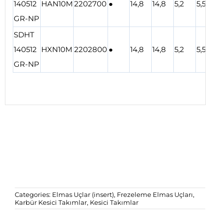
140512
HAN10M
2202700
●
14,8
14,8
5,2
5,5
GR-NP
SDHT
140512
HXN10M
2202800
●
14,8
14,8
5,2
5,5
GR-NP
Categories:
Elmas Uçlar (insert)
,
Frezeleme Elmas Uçları
,
Karbür Kesici Takımlar
,
Kesici Takımlar