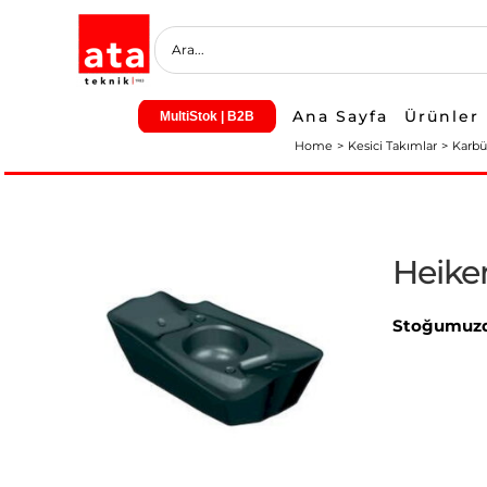
Skip
to
content
Ana Sayfa
Ürünler
MultiStok | B2B
Home
Kesici Takımlar
Karbü
Heike
Stoğumuzd