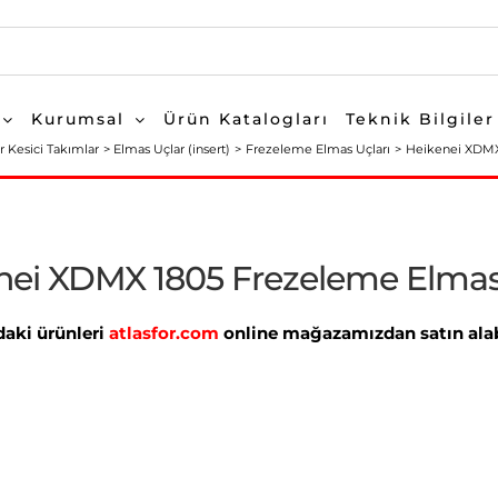
Kurumsal
Ürün Katalogları
Teknik Bilgiler
r Kesici Takımlar
Elmas Uçlar (insert)
Frezeleme Elmas Uçları
Heikenei XDMX
nei XDMX 1805 Frezeleme Elma
aki ürünleri
atlasfor.com
online mağazamızdan satın alabi