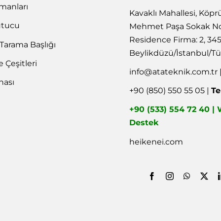
emanları
Kavaklı Mahallesi, Köpr
utucu
Mehmet Paşa Sokak No
Residence Firma: 2, 34
 Tarama Başlığı
Beylikdüzü/İstanbul/Tü
Çeşitleri
info@atateknik.com.tr
nası
+90 (850) 550 55 05 |
Te
+90 (533) 554 72 40 
Destek
heikenei.com