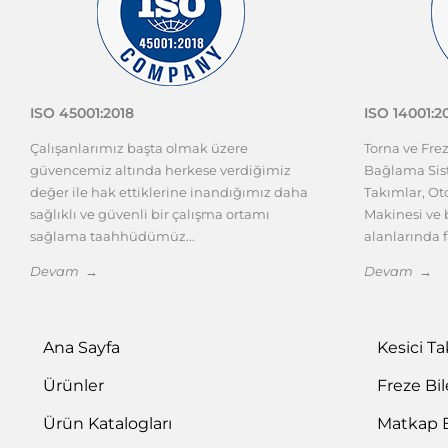
ISO 45001:2018
ISO 14001:2
Çalışanlarımız başta olmak üzere
Torna ve Fre
güvencemiz altında herkese verdiğimiz
Bağlama Sist
değer ile hak ettiklerine inandığımız daha
Takımlar, O
sağlıklı ve güvenli bir çalışma ortamı
Makinesi ve b
sağlama taahhüdümüz...
alanlarında f
Devam →
Devam →
Ana Sayfa
Kesici T
Ürünler
Freze Bi
Ürün Katalogları
Matkap 