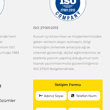
ISO 27001:2013
esinde hem
Kurum içi know-how ve müşterilerimizden
de
gelen verilerin dışarı sızmasını, bilgi
erinin ISO
hırsızlığını önlemek amacıyla ağ ve
gunluğu 1983
internet güvenliği, dijital eğitimlerimiz ve
testlerle yatırım yapmış olduğumuz tüm
lisanslı yazılımlarımızla güvenilirliğimizi
ISO 27001 Belgelendirdik.
İletişim Formu
l
 Çözümler