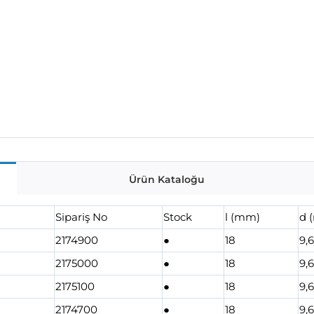
Ürün Kataloğu
Sipariş No
Stock
l (mm)
d 
2174900
●
18
9,
2175000
●
18
9,
2175100
●
18
9,
2174700
●
18
9,