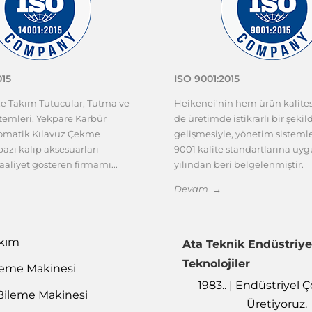
015
ISO 9001:2015
ze Takım Tutucular, Tutma ve
Heikenei'nin hem ürün kalit
emleri, Yekpare Karbür
de üretimde istikrarlı bir şekil
tomatik Kılavuz Çekme
gelişmesiyle, yönetim sisteml
azı kalıp aksesuarları
9001 kalite standartlarına uy
aaliyet gösteren firmamı...
yılından beri belgelenmiştir.
Devam →
akım
Ata Teknik Endüstriye
Teknolojiler
leme Makinesi
1983.. | Endüstriyel
Bileme Makinesi
Üretiyoruz.