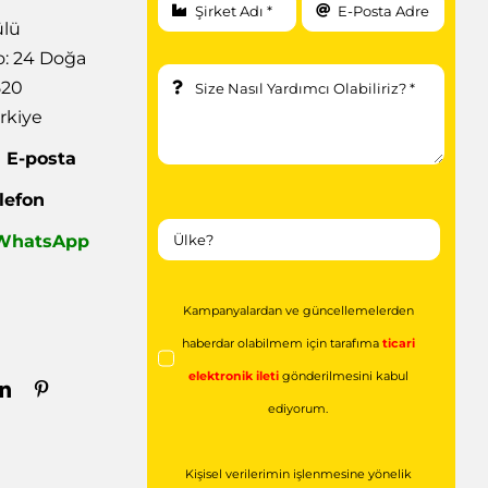
ülü
: 24 Doğa
520
rkiye
|
E-posta
lefon
| WhatsApp
Kampanyalardan ve güncellemelerden
haberdar olabilmem için tarafıma
ticari
elektronik ileti
gönderilmesini kabul
ediyorum.
Kişisel verilerimin işlenmesine yönelik