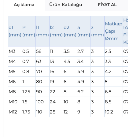
Açıklama
Ürün Kataloğu
FİYAT AL
HSS
Matkap
d1
P
l1
l2
d2
a
z
IAT37
Çapı
(mm)
(mm)
(mm)
(mm)
(mm)
(mm)
(mm)
FİYAT
Ømm
KOD
M3
0.5
56
11
3.5
2.7
3
2.5
0708
M4
0.7
63
13
4.5
3.4
3
3.3
0708
M5
0.8
70
16
6
4.9
3
4.2
0708
M6
1
80
19
6
4.9
3
5
0709
M8
1.25
90
22
8
6.2
3
6.8
07091
M10
1.5
100
24
10
8
3
8.5
0709
M12
1.75
110
28
12
9
3
10.2
0709