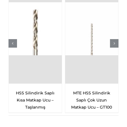
k Saplı
MTE HSS Silindirik
MTE HSS
 Ucu –
Saplı Çok Uzun
Sertleştirilmiş Ve
ış
Matkap Ucu – GT100
Taşlanmış Pim