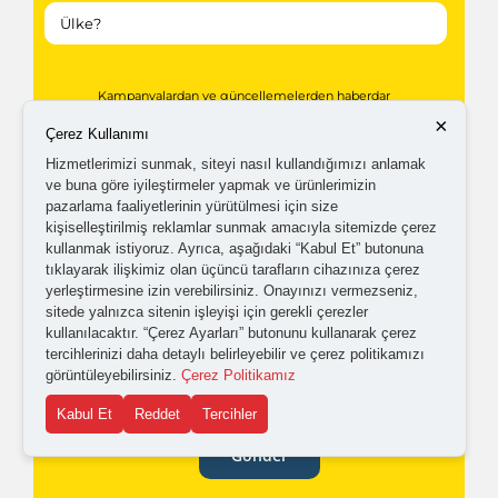
Kampanyalardan ve güncellemelerden haberdar
×
olabilmem için tarafıma
ticari elektronik ileti
Çerez Kullanımı
gönderilmesini kabul ediyorum.
Hizmetlerimizi sunmak, siteyi nasıl kullandığımızı anlamak
ve buna göre iyileştirmeler yapmak ve ürünlerimizin
pazarlama faaliyetlerinin yürütülmesi için size
kişiselleştirilmiş reklamlar sunmak amacıyla sitemizde çerez
Kişisel verilerimin işlenmesine yönelik
aydınlatma ve
kullanmak istiyoruz. Ayrıca, aşağıdaki “Kabul Et” butonuna
açık rıza metni
'ni okudum,
onaylıyorum.
tıklayarak ilişkimiz olan üçüncü tarafların cihazınıza çerez
yerleştirmesine izin verebilirsiniz. Onayınızı vermezseniz,
sitede yalnızca sitenin işleyişi için gerekli çerezler
kullanılacaktır. “Çerez Ayarları” butonunu kullanarak çerez
tercihlerinizi daha detaylı belirleyebilir ve çerez politikamızı
görüntüleyebilirsiniz.
Çerez Politikamız
Kabul Et
Reddet
Tercihler
Gönder