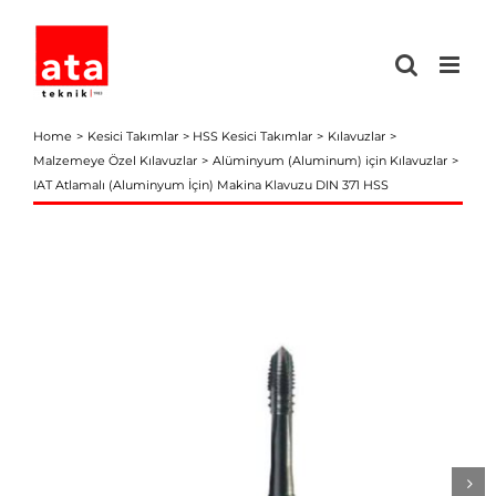
Skip
to
content
Home
Kesici Takımlar
HSS Kesici Takımlar
Kılavuzlar
Malzemeye Özel Kılavuzlar
Alüminyum (Aluminum) için Kılavuzlar
IAT Atlamalı (Aluminyum İçin) Makina Klavuzu DIN 371 HSS