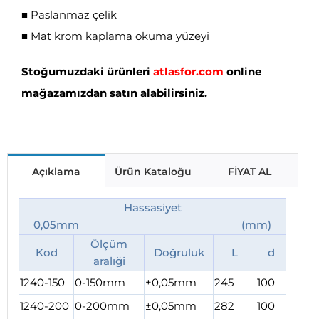
■ Paslanmaz çelik
■ Mat krom kaplama okuma yüzeyi
Stoğumuzdaki ürünleri
atlasfor.com
online
mağazamızdan satın alabilirsiniz.
Açıklama
Ürün Kataloğu
FİYAT AL
Hassasiyet
0,05mm (mm)
Ölçüm
Kod
Doğruluk
L
d
aralıği
1240-150
0-150mm
±0,05mm
245
100
1240-200
0-200mm
±0,05mm
282
100