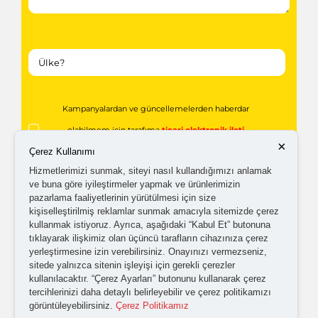
Kampanyalardan ve güncellemelerden haberdar
×
olabilmem için tarafıma
ticari elektronik ileti
Çerez Kullanımı
gönderilmesini kabul ediyorum.
Hizmetlerimizi sunmak, siteyi nasıl kullandığımızı anlamak
ve buna göre iyileştirmeler yapmak ve ürünlerimizin
pazarlama faaliyetlerinin yürütülmesi için size
kişiselleştirilmiş reklamlar sunmak amacıyla sitemizde çerez
Kişisel verilerimin işlenmesine yönelik
aydınlatma ve
kullanmak istiyoruz. Ayrıca, aşağıdaki “Kabul Et” butonuna
açık rıza metni
'ni okudum,
onaylıyorum.
tıklayarak ilişkimiz olan üçüncü tarafların cihazınıza çerez
yerleştirmesine izin verebilirsiniz. Onayınızı vermezseniz,
sitede yalnızca sitenin işleyişi için gerekli çerezler
kullanılacaktır. “Çerez Ayarları” butonunu kullanarak çerez
tercihlerinizi daha detaylı belirleyebilir ve çerez politikamızı
görüntüleyebilirsiniz.
Çerez Politikamız