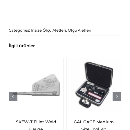
Categories:
Insize Ölçü Aletleri
,
Ölçü Aletleri
İlgili ürünler
m
GAL GAGE Wrap-
GAL GAGE Wtps.
Around Pouch Toll Kit
Gauge Calibration