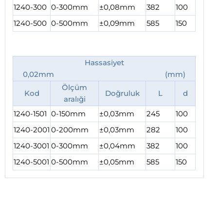
1240-300
0-300mm
±0,08mm
382
100
1240-500
0-500mm
±0,09mm
585
150
Hassasiyet
0,02mm (mm)
Ölçüm
Kod
Doğruluk
L
d
aralıği
1240-1501
0-150mm
±0,03mm
245
100
1240-2001
0-200mm
±0,03mm
282
100
1240-3001
0-300mm
±0,04mm
382
100
1240-5001
0-500mm
±0,05mm
585
150