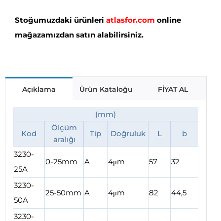
Stoğumuzdaki ürünleri
atlasfor.com
online
mağazamızdan satın alabilirsiniz.
Açıklama
Ürün Kataloğu
FİYAT AL
(mm)
Ölçüm
Kod
Tip
Doğruluk
L
b
aralığı
3230-
0-25mm
A
4μm
57
32
25A
3230-
25-50mm
A
4μm
82
44,5
50A
3230-