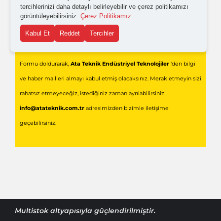
tercihlerinizi daha detaylı belirleyebilir ve çerez politikamızı
görüntüleyebilirsiniz.
Çerez Politikamız
Kabul Et
Reddet
Tercihler
Gönder
Formu doldurarak,
Ata Teknik Endüstriyel Teknolojiler
'den bilgi
ve haber mailleri almayı kabul etmiş olacaksınız. Merak etmeyin sizi
rahatsız etmeyeceğiz, istediğiniz zaman ayrılabilirsiniz.
info@atateknik.com.tr
adresimizden bizimle iletişime
geçebilirsiniz.
Multistok
altyapısıyla güçlendirilmiştir.