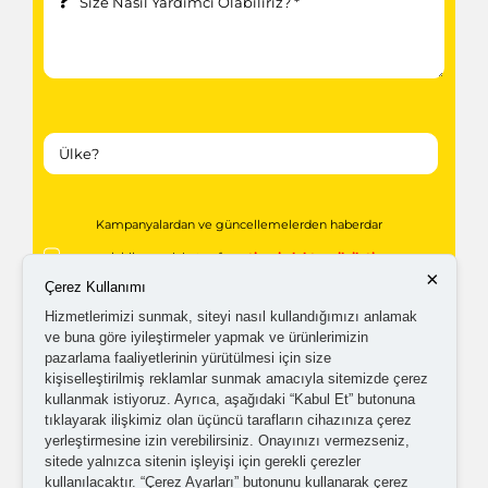
Kampanyalardan ve güncellemelerden haberdar
olabilmem için tarafıma
ticari elektronik ileti
×
Çerez Kullanımı
gönderilmesini kabul ediyorum.
Hizmetlerimizi sunmak, siteyi nasıl kullandığımızı anlamak
ve buna göre iyileştirmeler yapmak ve ürünlerimizin
Kişisel verilerimin işlenmesine yönelik
aydınlatma ve
pazarlama faaliyetlerinin yürütülmesi için size
kişiselleştirilmiş reklamlar sunmak amacıyla sitemizde çerez
açık rıza metni
'ni okudum,
onaylıyorum.
kullanmak istiyoruz. Ayrıca, aşağıdaki “Kabul Et” butonuna
tıklayarak ilişkimiz olan üçüncü tarafların cihazınıza çerez
yerleştirmesine izin verebilirsiniz. Onayınızı vermezseniz,
sitede yalnızca sitenin işleyişi için gerekli çerezler
kullanılacaktır. “Çerez Ayarları” butonunu kullanarak çerez