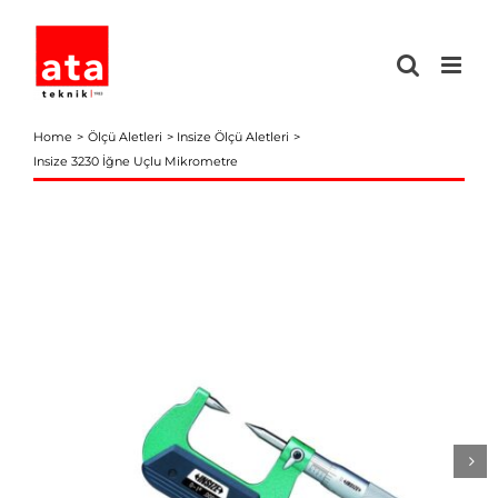
Skip
to
content
Home
Ölçü Aletleri
Insize Ölçü Aletleri
Insize 3230 İğne Uçlu Mikrometre