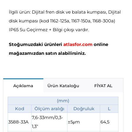
İlgili ürün: Dijital fren disk ve balata kumpası, Dijital
disk kumpası (kod 1162-125a, 1167-150a, 1168-300a)
IP65 Su Geçirmez + Bilgi çıkışı vardır.
Stoğumuzdaki ürünleri
atlasfor.com
online
mağazamızdan satın alabilirsiniz.
Açıklama
Ürün Kataloğu
FİYAT AL
(mm)
Kod
Ölçüm aralığı
Doğruluk
L
7,6-33mm/0,3-
3588-33A
±5μm
64,5
1,3″