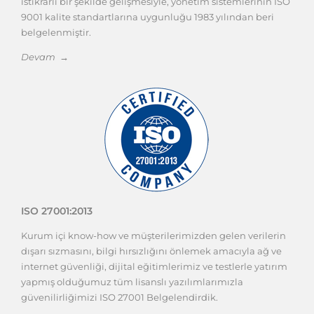
istikrarlı bir şekilde gelişmesiyle, yönetim sistemlerinin ISO
9001 kalite standartlarına uygunluğu 1983 yılından beri
belgelenmiştir.
Devam →
ISO 27001:2013
Kurum içi know-how ve müşterilerimizden gelen verilerin
dışarı sızmasını, bilgi hırsızlığını önlemek amacıyla ağ ve
internet güvenliği, dijital eğitimlerimiz ve testlerle yatırım
yapmış olduğumuz tüm lisanslı yazılımlarımızla
güvenilirliğimizi ISO 27001 Belgelendirdik.