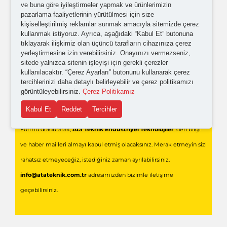
Kişisel verilerimin işlenmesine yönelik
aydınlatma ve
ve buna göre iyileştirmeler yapmak ve ürünlerimizin
pazarlama faaliyetlerinin yürütülmesi için size
açık rıza metni
'ni okudum,
onaylıyorum.
kişiselleştirilmiş reklamlar sunmak amacıyla sitemizde çerez
kullanmak istiyoruz. Ayrıca, aşağıdaki “Kabul Et” butonuna
tıklayarak ilişkimiz olan üçüncü tarafların cihazınıza çerez
yerleştirmesine izin verebilirsiniz. Onayınızı vermezseniz,
sitede yalnızca sitenin işleyişi için gerekli çerezler
kullanılacaktır. “Çerez Ayarları” butonunu kullanarak çerez
tercihlerinizi daha detaylı belirleyebilir ve çerez politikamızı
görüntüleyebilirsiniz.
Çerez Politikamız
Gönder
Kabul Et
Reddet
Tercihler
Formu doldurarak,
Ata Teknik Endüstriyel Teknolojiler
'den bilgi
ve haber mailleri almayı kabul etmiş olacaksınız. Merak etmeyin sizi
rahatsız etmeyeceğiz, istediğiniz zaman ayrılabilirsiniz.
info@atateknik.com.tr
adresimizden bizimle iletişime
geçebilirsiniz.