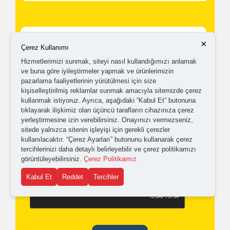
×
Çerez Kullanımı
Hizmetlerimizi sunmak, siteyi nasıl kullandığımızı anlamak
Kampanyalardan ve güncellemelerden haberdar
ve buna göre iyileştirmeler yapmak ve ürünlerimizin
pazarlama faaliyetlerinin yürütülmesi için size
olabilmem için tarafıma
ticari elektronik ileti
kişiselleştirilmiş reklamlar sunmak amacıyla sitemizde çerez
kullanmak istiyoruz. Ayrıca, aşağıdaki “Kabul Et” butonuna
gönderilmesini kabul ediyorum.
tıklayarak ilişkimiz olan üçüncü tarafların cihazınıza çerez
yerleştirmesine izin verebilirsiniz. Onayınızı vermezseniz,
sitede yalnızca sitenin işleyişi için gerekli çerezler
Kişisel verilerimin işlenmesine yönelik
aydınlatma ve
kullanılacaktır. “Çerez Ayarları” butonunu kullanarak çerez
açık rıza metni
'ni okudum,
onaylıyorum.
tercihlerinizi daha detaylı belirleyebilir ve çerez politikamızı
görüntüleyebilirsiniz.
Çerez Politikamız
Kabul Et
Reddet
Tercihler