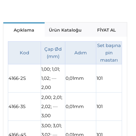
Açıklama
Ürün Kataloğu
FİYAT AL
Set başına
Çap Ød
Kod
Adım
pin
(mm)
mastarı
1,00; 1,01;
4166-2S
1,02; ····
0,01mm
101
2,00
2,00; 2,01;
4166-3S
2,02; ····
0,01mm
101
3,00
3,00; 3,01;
4166-4S
3,02; ····
0,01mm
101