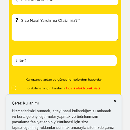
Kampanyalardan ve güncellemelerden haberdar
olabilmem için tarafıma
ticari elektronik ileti
gönderilmesini kabul ediyorum.
×
Çerez Kullanımı
Hizmetlerimizi sunmak, siteyi nasıl kullandığımızı anlamak
Kişisel verilerimin işlenmesine yönelik
aydınlatma ve
ve buna göre iyileştirmeler yapmak ve ürünlerimizin
pazarlama faaliyetlerinin yürütülmesi için size
açık rıza metni
'ni okudum,
onaylıyorum.
kişiselleştirilmiş reklamlar sunmak amacıyla sitemizde çerez