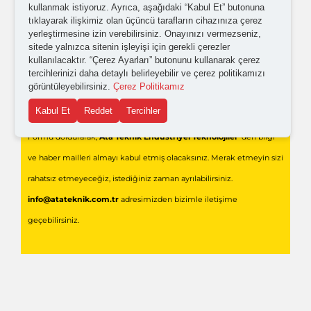
kullanmak istiyoruz. Ayrıca, aşağıdaki “Kabul Et” butonuna
tıklayarak ilişkimiz olan üçüncü tarafların cihazınıza çerez
yerleştirmesine izin verebilirsiniz. Onayınızı vermezseniz,
sitede yalnızca sitenin işleyişi için gerekli çerezler
kullanılacaktır. “Çerez Ayarları” butonunu kullanarak çerez
tercihlerinizi daha detaylı belirleyebilir ve çerez politikamızı
görüntüleyebilirsiniz.
Çerez Politikamız
Gönder
Kabul Et
Reddet
Tercihler
Formu doldurarak,
Ata Teknik Endüstriyel Teknolojiler
'den bilgi
ve haber mailleri almayı kabul etmiş olacaksınız. Merak etmeyin sizi
rahatsız etmeyeceğiz, istediğiniz zaman ayrılabilirsiniz.
info@atateknik.com.tr
adresimizden bizimle iletişime
geçebilirsiniz.