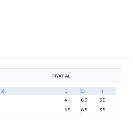
FİYAT AL
(β)
C
D
H
4
6.5
3.5
5.5
8.5
3.5