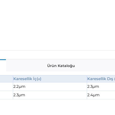
Ürün Kataloğu
Karesellik İç(α)
Karesellik Dış 
2.2µm
2.3µm
2.3µm
2.4µm