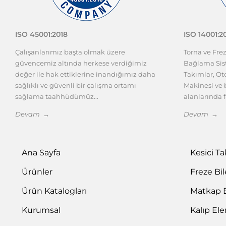
ISO 45001:2018
ISO 14001:2
Çalışanlarımız başta olmak üzere
Torna ve Fre
güvencemiz altında herkese verdiğimiz
Bağlama Sist
değer ile hak ettiklerine inandığımız daha
Takımlar, O
sağlıklı ve güvenli bir çalışma ortamı
Makinesi ve b
sağlama taahhüdümüz...
alanlarında f
Devam →
Devam →
Ana Sayfa
Kesici T
Ürünler
Freze Bi
Ürün Katalogları
Matkap 
Kurumsal
Kalıp El