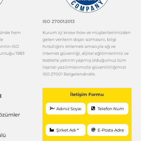
ISO 27001:2013
esinde hem
Kurum içi know-how ve müşterilerimizden
de
gelen verilerin dışarı sızmasını, bilgi
erinin ISO
hırsızlığını önlemek amacıyla ağ ve
gunluğu 1983
internet güvenliği, dijital eğitimlerimiz ve
testlerle yatırım yapmış olduğumuz tüm
lisanslı yazılımlarımızla güvenilirliğimizi
ISO 27001 Belgelendirdik.
İletişim Formu
l
 Çözümler
ülü