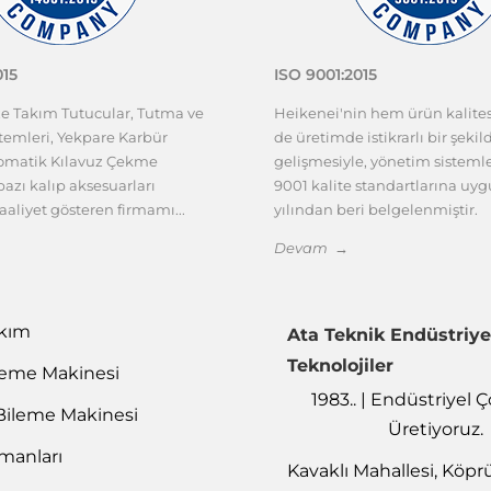
015
ISO 9001:2015
ze Takım Tutucular, Tutma ve
Heikenei'nin hem ürün kalit
emleri, Yekpare Karbür
de üretimde istikrarlı bir şekil
tomatik Kılavuz Çekme
gelişmesiyle, yönetim sisteml
azı kalıp aksesuarları
9001 kalite standartlarına uy
aaliyet gösteren firmamı...
yılından beri belgelenmiştir.
Devam →
akım
Ata Teknik Endüstriye
Teknolojiler
leme Makinesi
1983.. | Endüstriyel
Bileme Makinesi
Üretiyoruz.
emanları
Kavaklı Mahallesi, Köpr