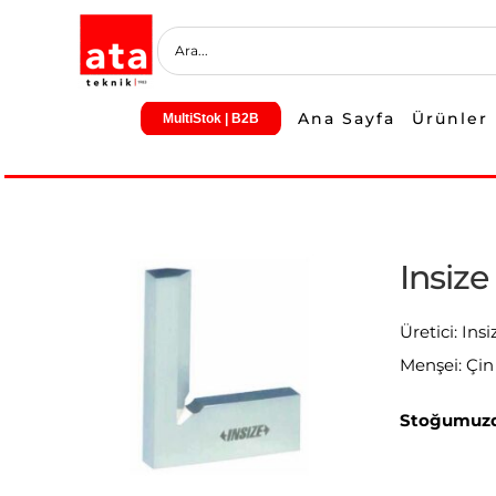
Skip
to
content
Ana Sayfa
Ürünler
MultiStok | B2B
Insiz
Üretici: Insi
Menşei: Çin
Stoğumuzd