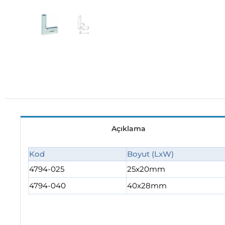
Açıklama
Kod
Boyut (LxW)
4794-025
25x20mm
4794-040
40x28mm