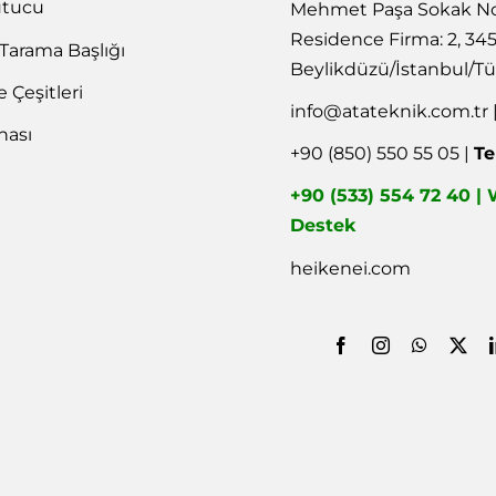
utucu
Mehmet Paşa Sokak No
Residence Firma: 2, 34
 Tarama Başlığı
Beylikdüzü/İstanbul/Tü
Çeşitleri
info@atateknik.com.tr
nası
+90 (850) 550 55 05 |
Te
+90 (533) 554 72 40 
Destek
heikenei.com