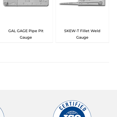
e Pit
SKEW-T Fillet Weld
GAL GAGE Amer
Gauge
Welding Society 
Tool Kit