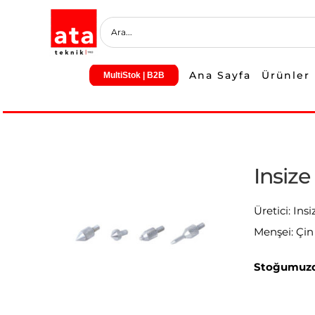
Skip
to
content
Ana Sayfa
Ürünler
MultiStok | B2B
Insize
Üretici: Insi
Menşei: Çin
Stoğumuzd