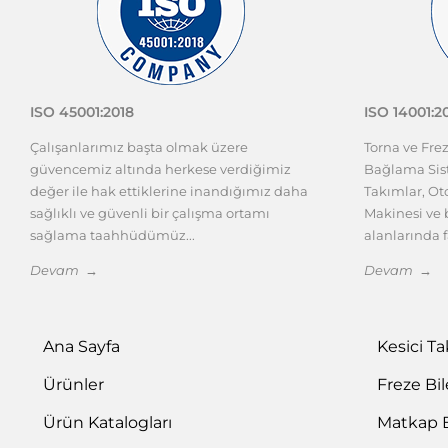
ISO 45001:2018
ISO 14001:2
Çalışanlarımız başta olmak üzere
Torna ve Fre
güvencemiz altında herkese verdiğimiz
Bağlama Sist
değer ile hak ettiklerine inandığımız daha
Takımlar, O
sağlıklı ve güvenli bir çalışma ortamı
Makinesi ve b
sağlama taahhüdümüz...
alanlarında f
Devam →
Devam →
Ana Sayfa
Kesici T
Ürünler
Freze Bi
Ürün Katalogları
Matkap 