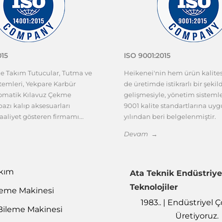
015
ISO 9001:2015
ze Takım Tutucular, Tutma ve
Heikenei'nin hem ürün kalit
emleri, Yekpare Karbür
de üretimde istikrarlı bir şekil
tomatik Kılavuz Çekme
gelişmesiyle, yönetim sisteml
azı kalıp aksesuarları
9001 kalite standartlarına uy
aaliyet gösteren firmamı...
yılından beri belgelenmiştir.
Devam →
akım
Ata Teknik Endüstriye
Teknolojiler
leme Makinesi
1983.. | Endüstriyel
Bileme Makinesi
Üretiyoruz.