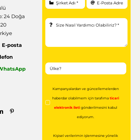
ülü
: 24 Doğa
520
rkiye
|
E-posta
lefon
| WhatsApp
Kampanyalardan ve güncellemelerden
haberdar olabilmem için tarafıma
ticari
elektronik ileti
gönderilmesini kabul
ediyorum.
Kişisel verilerimin işlenmesine yönelik