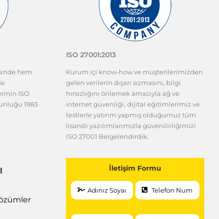
ISO 27001:2013
esinde hem
Kurum içi know-how ve müşterilerimizden
de
gelen verilerin dışarı sızmasını, bilgi
erinin ISO
hırsızlığını önlemek amacıyla ağ ve
gunluğu 1983
internet güvenliği, dijital eğitimlerimiz ve
testlerle yatırım yapmış olduğumuz tüm
lisanslı yazılımlarımızla güvenilirliğimizi
ISO 27001 Belgelendirdik.
İletişim Formu
l
 Çözümler