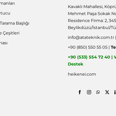
emanları
Kavaklı Mahallesi, Köpr
utucu
Mehmet Paşa Sokak No
Residence Firma: 2, 34
 Tarama Başlığı
Beylikdüzü/İstanbul/Tü
Çeşitleri
info@atateknik.com.tr
nası
+90 (850) 550 55 05 |
Te
+90 (533) 554 72 40 
Destek
heikenei.com