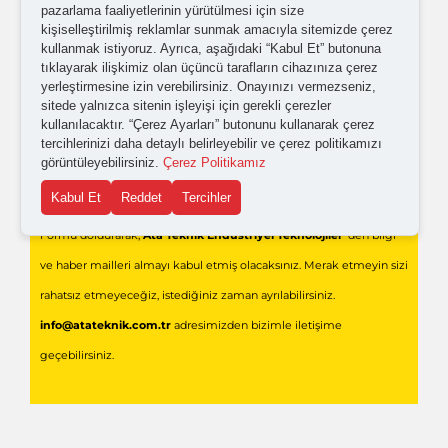
pazarlama faaliyetlerinin yürütülmesi için size
açık rıza metni
'ni okudum,
onaylıyorum.
kişiselleştirilmiş reklamlar sunmak amacıyla sitemizde çerez
kullanmak istiyoruz. Ayrıca, aşağıdaki “Kabul Et” butonuna
tıklayarak ilişkimiz olan üçüncü tarafların cihazınıza çerez
yerleştirmesine izin verebilirsiniz. Onayınızı vermezseniz,
sitede yalnızca sitenin işleyişi için gerekli çerezler
kullanılacaktır. “Çerez Ayarları” butonunu kullanarak çerez
tercihlerinizi daha detaylı belirleyebilir ve çerez politikamızı
görüntüleyebilirsiniz.
Çerez Politikamız
Gönder
Kabul Et
Reddet
Tercihler
Formu doldurarak,
Ata Teknik Endüstriyel Teknolojiler
'den bilgi
ve haber mailleri almayı kabul etmiş olacaksınız. Merak etmeyin sizi
rahatsız etmeyeceğiz, istediğiniz zaman ayrılabilirsiniz.
info@atateknik.com.tr
adresimizden bizimle iletişime
geçebilirsiniz.