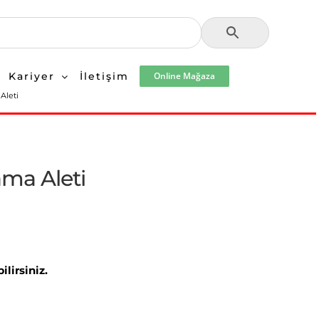
Kariyer
İletişim
Online Mağaza
Aleti
ama Aleti
lirsiniz.