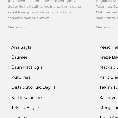
güvencemiz altında herkese verdiğimiz
Bağlama Sist
değer ile hak ettiklerine inandığımız daha
Takımlar, O
sağlıklı ve güvenli bir çalışma ortamı
Makinesi ve b
sağlama taahhüdümüz...
alanlarında f
Devam →
Devam →
Ana Sayfa
Kesici T
Ürünler
Freze Bi
Ürün Katalogları
Matkap 
Kurumsal
Kalıp El
Distribütörlük, Bayilik
Takım T
Sertifikalarımız
Kater ve
Teknik Bilgiler
Mengene 
İletişim
Torna Ay