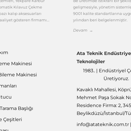
emleri, Yekpare Karbür
de üretimde istikrarlı bir şekil
tomatik Kılavuz Çekme
gelişmesiyle, yönetim sisteml
azı kalıp aksesuarları
9001 kalite standartlarına uy
aaliyet gösteren firmamı...
yılından beri belgelenmiştir.
Devam →
akım
Ata Teknik Endüstriye
Teknolojiler
leme Makinesi
1983.. | Endüstriyel
Bileme Makinesi
Üretiyoruz.
emanları
Kavaklı Mahallesi, Köpr
utucu
Mehmet Paşa Sokak No
Residence Firma: 2, 34
 Tarama Başlığı
Beylikdüzü/İstanbul/Tü
Çeşitleri
info@atateknik.com.tr
nası