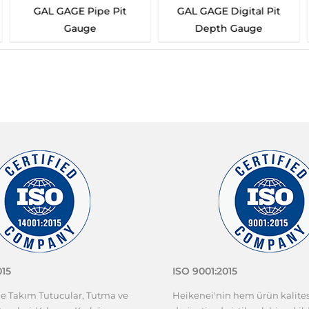
GAL GAGE Digital Pit
GAL GAGE “V-WAC”
Depth Gauge
Single Weld Gauge
015
ISO 9001:2015
ze Takım Tutucular, Tutma ve
Heikenei'nin hem ürün kalit