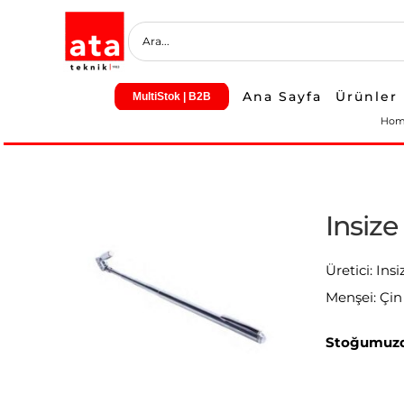
Skip
to
content
Ana Sayfa
Ürünler
MultiStok | B2B
Ho
Insize
Üretici: Insi
Menşei: Çin
Stoğumuzd