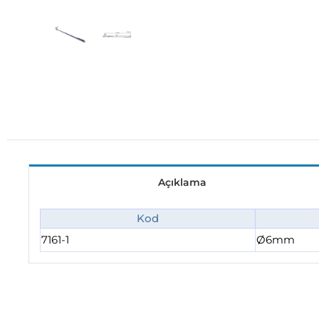
Açıklama
Kod
7161-1
Ø6mm