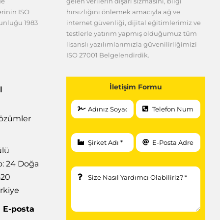
de
gelen verilerin dışarı sızmasını, bilgi
erinin ISO
hırsızlığını önlemek amacıyla ağ ve
gunluğu 1983
internet güvenliği, dijital eğitimlerimiz ve
testlerle yatırım yapmış olduğumuz tüm
lisanslı yazılımlarımızla güvenilirliğimizi
ISO 27001 Belgelendirdik.
İletişim Formu
l
 Çözümler
ülü
: 24 Doğa
520
rkiye
|
E-posta