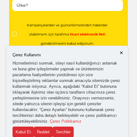
Kampanyalardan ve güncellemelerden haberdar
olabilmem için tarafıma
ticari elektronik ileti
gönderilmesini kabul ediyorum.
×
Çerez Kullanımı
Kişisel verilerimin işlenmesine yönelik
aydınlatma ve
Hizmetlerimizi sunmak, siteyi nasıl kullandığımızı anlamak
ve buna göre iyileştirmeler yapmak ve ürünlerimizin
açık rıza metni
'ni okudum,
onaylıyorum.
pazarlama faaliyetlerinin yürütülmesi için size
kişiselleştirilmiş reklamlar sunmak amacıyla sitemizde çerez
kullanmak istiyoruz. Ayrıca, aşağıdaki “Kabul Et” butonuna
tıklayarak ilişkimiz olan üçüncü tarafların cihazınıza çerez
yerleştirmesine izin verebilirsiniz. Onayınızı vermezseniz,
sitede yalnızca sitenin işleyişi için gerekli çerezler
kullanılacaktır. “Çerez Ayarları” butonunu kullanarak çerez
tercihlerinizi daha detaylı belirleyebilir ve çerez politikamızı
görüntüleyebilirsiniz.
Çerez Politikamız
Gönder
Kabul Et
Reddet
Tercihler