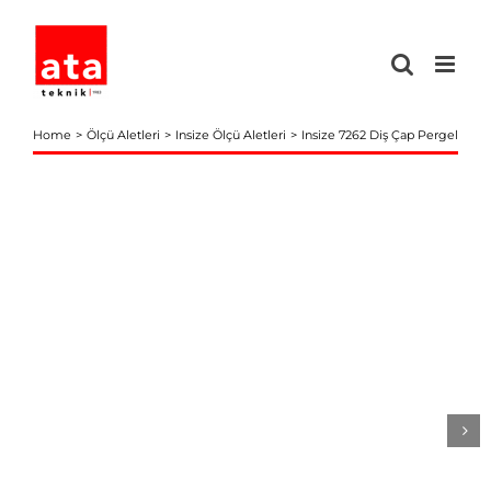
Skip
to
content
Home
Ölçü Aletleri
Insize Ölçü Aletleri
Insize 7262 Diş Çap Pergel