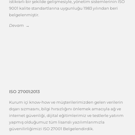
istikrarlı bir şekilde gelişmesiyle, yönetim sistemlerinin ISO
9001 kalite standartlarına uygunluğu 1983 yılından beri
belgelenmiştir.
Devam →
ISO 27001:2013
Kurum içi know-how ve müşterilerimizden gelen verilerin
dışarı sızmasını, bilgi hırsızlığını önlemek amacıyla ağ ve
internet güvenliği, dijital eğitimlerimiz ve testlerle yatırım
yapmış olduğumuz tüm lisanslı yazılımlarımızla
güvenilirliğimizi ISO 27001 Belgelendirdik.