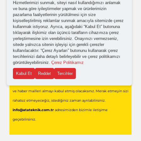
Hizmetlerimizi sunmak, siteyi nasıl kullandığımızı anlamak
Kişisel verilerimin işlenmesine yönelik
aydınlatma ve
ve buna göre iyileştirmeler yapmak ve ürünlerimizin
açık rıza metni
'ni okudum,
onaylıyorum.
pazarlama faaliyetlerinin yürütülmesi için size
kişiselleştirilmiş reklamlar sunmak amacıyla sitemizde çerez
kullanmak istiyoruz. Ayrıca, aşağıdaki “Kabul Et” butonuna
tıklayarak ilişkimiz olan üçüncü tarafların cihazınıza çerez
yerleştirmesine izin verebilirsiniz. Onayınızı vermezseniz,
sitede yalnızca sitenin işleyişi için gerekli çerezler
kullanılacaktır. “Çerez Ayarları” butonunu kullanarak çerez
tercihlerinizi daha detaylı belirleyebilir ve çerez politikamızı
görüntüleyebilirsiniz.
Çerez Politikamız
Gönder
Kabul Et
Reddet
Tercihler
Formu doldurarak,
Ata Teknik Endüstriyel Teknolojiler
'den bilgi
ve haber mailleri almayı kabul etmiş olacaksınız. Merak etmeyin sizi
rahatsız etmeyeceğiz, istediğiniz zaman ayrılabilirsiniz.
info@atateknik.com.tr
adresimizden bizimle iletişime
geçebilirsiniz.