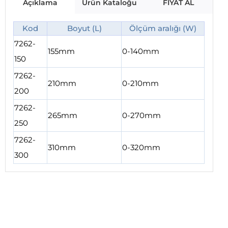
Açıklama
Ürün Kataloğu
FİYAT AL
Kod
Boyut (L)
Ölçüm aralığı (W)
7262-
155mm
0-140mm
150
7262-
210mm
0-210mm
200
7262-
265mm
0-270mm
250
7262-
310mm
0-320mm
300