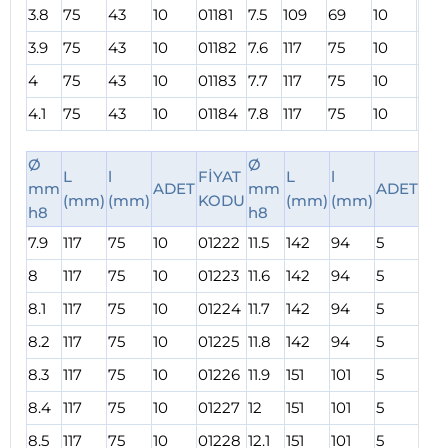
3.8
75
43
10
01181
7.5
109
69
10
012
3.9
75
43
10
01182
7.6
117
75
10
012
4
75
43
10
01183
7.7
117
75
10
012
4.1
75
43
10
01184
7.8
117
75
10
012
Ø
Ø
L
l
FİYAT
L
l
FİY
mm
ADET
mm
ADET
(mm)
(mm)
KODU
(mm)
(mm)
KO
h8
h8
7.9
117
75
10
01222
11.5
142
94
5
012
8
117
75
10
01223
11.6
142
94
5
012
8.1
117
75
10
01224
11.7
142
94
5
012
8.2
117
75
10
01225
11.8
142
94
5
012
8.3
117
75
10
01226
11.9
151
101
5
012
8.4
117
75
10
01227
12
151
101
5
012
8.5
117
75
10
01228
12.1
151
101
5
012