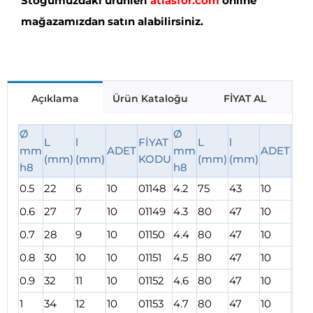
Stoğumuzdaki ürünleri
atlasfor.com
online
mağazamızdan satın alabilirsiniz.
Açıklama
Ürün Kataloğu
FİYAT AL
Ø
Ø
L
l
FİYAT
L
l
FİY
mm
ADET
mm
ADET
(mm)
(mm)
KODU
(mm)
(mm)
KO
h8
h8
0.5
22
6
10
01148
4.2
75
43
10
011
0.6
27
7
10
01149
4.3
80
47
10
011
0.7
28
9
10
01150
4.4
80
47
10
011
0.8
30
10
10
01151
4.5
80
47
10
011
0.9
32
11
10
01152
4.6
80
47
10
011
1
34
12
10
01153
4.7
80
47
10
011