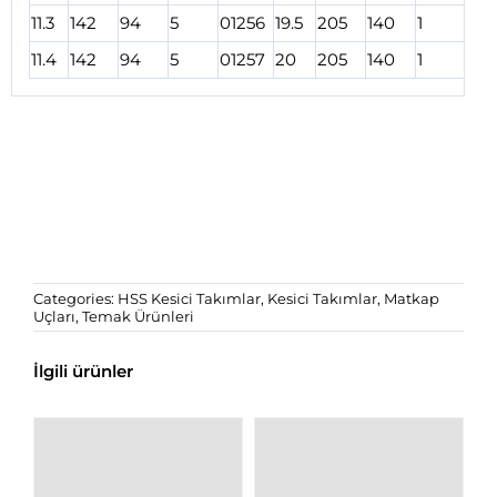
11.3
142
94
5
01256
19.5
205
140
1
012
11.4
142
94
5
01257
20
205
140
1
012
Categories:
HSS Kesici Takımlar
,
Kesici Takımlar
,
Matkap
Uçları
,
Temak Ürünleri
İlgili ürünler