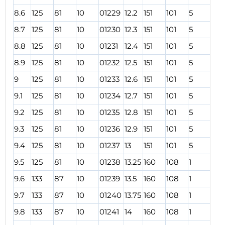
8.6
125
81
10
01229
12.2
151
101
5
012
8.7
125
81
10
01230
12.3
151
101
5
012
8.8
125
81
10
01231
12.4
151
101
5
012
8.9
125
81
10
01232
12.5
151
101
5
012
9
125
81
10
01233
12.6
151
101
5
012
9.1
125
81
10
01234
12.7
151
101
5
012
9.2
125
81
10
01235
12.8
151
101
5
012
9.3
125
81
10
01236
12.9
151
101
5
012
9.4
125
81
10
01237
13
151
101
5
012
9.5
125
81
10
01238
13.25
160
108
1
012
9.6
133
87
10
01239
13.5
160
108
1
012
9.7
133
87
10
01240
13.75
160
108
1
012
9.8
133
87
10
01241
14
160
108
1
012