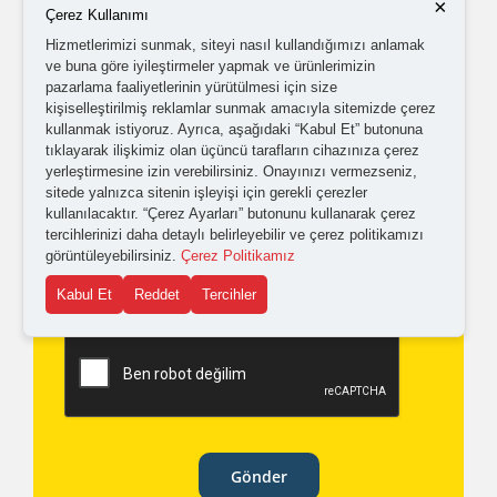
×
Çerez Kullanımı
Hizmetlerimizi sunmak, siteyi nasıl kullandığımızı anlamak
ve buna göre iyileştirmeler yapmak ve ürünlerimizin
pazarlama faaliyetlerinin yürütülmesi için size
kişiselleştirilmiş reklamlar sunmak amacıyla sitemizde çerez
Kampanyalardan ve güncellemelerden haberdar
kullanmak istiyoruz. Ayrıca, aşağıdaki “Kabul Et” butonuna
tıklayarak ilişkimiz olan üçüncü tarafların cihazınıza çerez
olabilmem için tarafıma
ticari elektronik ileti
yerleştirmesine izin verebilirsiniz. Onayınızı vermezseniz,
gönderilmesini kabul ediyorum.
sitede yalnızca sitenin işleyişi için gerekli çerezler
kullanılacaktır. “Çerez Ayarları” butonunu kullanarak çerez
tercihlerinizi daha detaylı belirleyebilir ve çerez politikamızı
Kişisel verilerimin işlenmesine yönelik
aydınlatma ve
görüntüleyebilirsiniz.
Çerez Politikamız
açık rıza metni
'ni okudum,
onaylıyorum.
Kabul Et
Reddet
Tercihler
Gönder