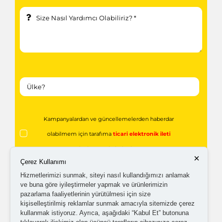
Kampanyalardan ve güncellemelerden haberdar
olabilmem için tarafıma
ticari elektronik ileti
gönderilmesini kabul ediyorum.
×
Çerez Kullanımı
Hizmetlerimizi sunmak, siteyi nasıl kullandığımızı anlamak
Kişisel verilerimin işlenmesine yönelik
aydınlatma ve
ve buna göre iyileştirmeler yapmak ve ürünlerimizin
pazarlama faaliyetlerinin yürütülmesi için size
açık rıza metni
'ni okudum,
onaylıyorum.
kişiselleştirilmiş reklamlar sunmak amacıyla sitemizde çerez
kullanmak istiyoruz. Ayrıca, aşağıdaki “Kabul Et” butonuna