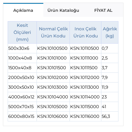
Açıklama
Ürün Kataloğu
FİYAT AL
Kesit
Normal Çelik
Inox Çelik
Ağırlık
Ölçüleri
Ürün Kodu
Ürün Kodu
(kg)
(mm)
500x30x6
KSN.10100500
KSN.10110500
0,7
1000x40x8
KSN.10101000
KSN.10111000
2,5
1500x40x8
KSN.10101500
KSN.10111500
3,7
2000x50x10
KSN.10102000
KSN.10112000
7,9
3000x50x10
KSN.10103000
KSN.10113000
11,9
4000x60x12
KSN.10104000
KSN.10114000
23
5000x70x15
KSN.10105000
KSN.10115000
41
6000x80x15
KSN.10106000
KSN.10116000
56,3