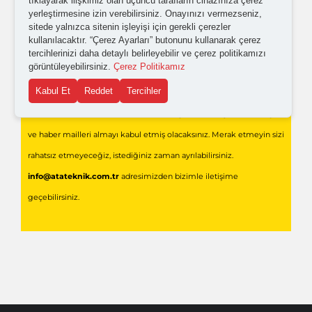
tıklayarak ilişkimiz olan üçüncü tarafların cihazınıza çerez
yerleştirmesine izin verebilirsiniz. Onayınızı vermezseniz,
sitede yalnızca sitenin işleyişi için gerekli çerezler
kullanılacaktır. “Çerez Ayarları” butonunu kullanarak çerez
tercihlerinizi daha detaylı belirleyebilir ve çerez politikamızı
görüntüleyebilirsiniz.
Çerez Politikamız
Gönder
Kabul Et
Reddet
Tercihler
Formu doldurarak,
Ata Teknik Endüstriyel Teknolojiler
'den bilgi
ve haber mailleri almayı kabul etmiş olacaksınız. Merak etmeyin sizi
rahatsız etmeyeceğiz, istediğiniz zaman ayrılabilirsiniz.
info@atateknik.com.tr
adresimizden bizimle iletişime
geçebilirsiniz.