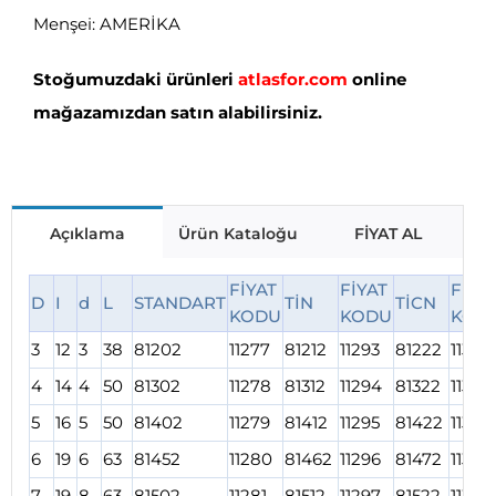
Menşei: AMERİKA
Stoğumuzdaki ürünleri
atlasfor.com
online
mağazamızdan satın alabilirsiniz.
Açıklama
Ürün Kataloğu
FİYAT AL
FİYAT
FİYAT
FİYA
D
I
d
L
STANDART
TİN
TİCN
KODU
KODU
KOD
3
12
3
38
81202
11277
81212
11293
81222
11309
4
14
4
50
81302
11278
81312
11294
81322
11310
5
16
5
50
81402
11279
81412
11295
81422
11311
6
19
6
63
81452
11280
81462
11296
81472
11312
7
19
8
63
81502
11281
81512
11297
81522
11313