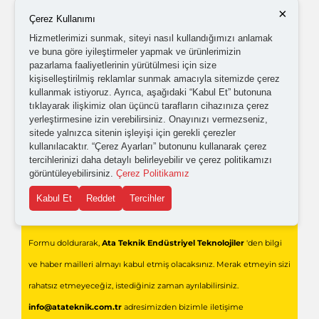
olabilmem için tarafıma
ticari elektronik ileti
×
Çerez Kullanımı
gönderilmesini kabul ediyorum.
Hizmetlerimizi sunmak, siteyi nasıl kullandığımızı anlamak
ve buna göre iyileştirmeler yapmak ve ürünlerimizin
pazarlama faaliyetlerinin yürütülmesi için size
Kişisel verilerimin işlenmesine yönelik
aydınlatma ve
kişiselleştirilmiş reklamlar sunmak amacıyla sitemizde çerez
açık rıza metni
'ni okudum,
onaylıyorum.
kullanmak istiyoruz. Ayrıca, aşağıdaki “Kabul Et” butonuna
tıklayarak ilişkimiz olan üçüncü tarafların cihazınıza çerez
yerleştirmesine izin verebilirsiniz. Onayınızı vermezseniz,
sitede yalnızca sitenin işleyişi için gerekli çerezler
kullanılacaktır. “Çerez Ayarları” butonunu kullanarak çerez
tercihlerinizi daha detaylı belirleyebilir ve çerez politikamızı
görüntüleyebilirsiniz.
Çerez Politikamız
Kabul Et
Reddet
Tercihler
Gönder
Formu doldurarak,
Ata Teknik Endüstriyel Teknolojiler
'den bilgi
ve haber mailleri almayı kabul etmiş olacaksınız. Merak etmeyin sizi
rahatsız etmeyeceğiz, istediğiniz zaman ayrılabilirsiniz.
info@atateknik.com.tr
adresimizden bizimle iletişime