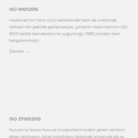
ISO 9001:2015
Heikenei'nin hem ürün kalitesinde hem de üretimde
istikrarlı bir şekilde gelişmesiyle, yönetim sistemlerinin ISO
9001 kalite standartlarına uygunluğu 1983 yılından beri
belgelenmiştir.
Devam →
ISO 27001:2013
Kurum içi know-how ve müşterilerimizden gelen verilerin
dışarı sızmasını, bilgi hırsızlığını önlemek amacıyla ağ ve