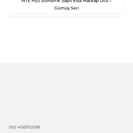
MTE HSS Silindirik Saplı Kısa Matkap Ucu –
Gümüş Seri
ISO 45001:2018