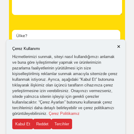
×
Çerez Kullanımı
Kampanyalardan ve güncellemelerden haberdar
Hizmetlerimizi sunmak, siteyi nasıl kullandığımızı anlamak
ve buna göre iyileştirmeler yapmak ve ürünlerimizin
olabilmem için tarafıma
ticari elektronik ileti
pazarlama faaliyetlerinin yürütülmesi için size
gönderilmesini kabul ediyorum.
kişiselleştirilmiş reklamlar sunmak amacıyla sitemizde çerez
kullanmak istiyoruz. Ayrıca, aşağıdaki “Kabul Et” butonuna
tıklayarak ilişkimiz olan üçüncü tarafların cihazınıza çerez
yerleştirmesine izin verebilirsiniz. Onayınızı vermezseniz,
Kişisel verilerimin işlenmesine yönelik
aydınlatma ve
sitede yalnızca sitenin işleyişi için gerekli çerezler
açık rıza metni
'ni okudum,
onaylıyorum.
kullanılacaktır. “Çerez Ayarları” butonunu kullanarak çerez
tercihlerinizi daha detaylı belirleyebilir ve çerez politikamızı
görüntüleyebilirsiniz.
Çerez Politikamız
Kabul Et
Reddet
Tercihler