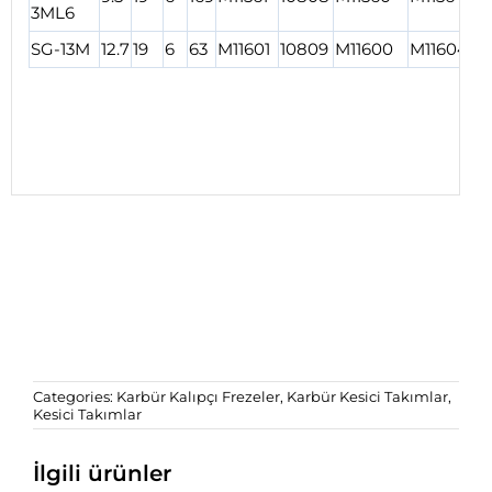
3ML6
SG-13M
12.7
19
6
63
M11601
10809
M11600
M11604
1
Categories:
Karbür Kalıpçı Frezeler
,
Karbür Kesici Takımlar
,
Kesici Takımlar
İlgili ürünler