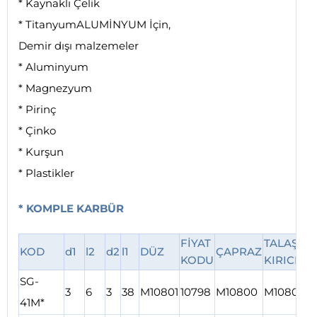
* Kaynaklı Çelik
* TitanyumALUMİNYUM İçin,
Demir dışı malzemeler
* Aluminyum
* Magnezyum
* Pirinç
* Çinko
* Kurşun
* Plastikler
* KOMPLE KARBÜR
FİYAT
TALAŞ
F
KOD
d1
l2
d2
l1
DÜZ
ÇAPRAZ
KODU
KIRICILI
SG-
3
6
3
38
M10801
10798
M10800
M10804
1
41M*