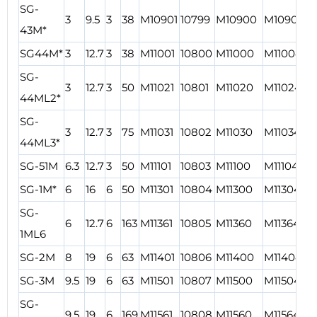
SG-
3
9.5
3
38
M10901
10799
M10900
M10904
1
43M*
SG44M*
3
12.7
3
38
M11001
10800
M11000
M11004
1
SG-
3
12.7
3
50
M11021
10801
M11020
M11024
1
44ML2*
SG-
3
12.7
3
75
M11031
10802
M11030
M11034
1
44ML3*
SG-51M
6.3
12.7
3
50
M11101
10803
M11100
M11104
1
SG-1M*
6
16
6
50
M11301
10804
M11300
M11304
1
SG-
6
12.7
6
163
M11361
10805
M11360
M11364
1
1ML6
SG-2M
8
19
6
63
M11401
10806
M11400
M11404
1
SG-3M
9.5
19
6
63
M11501
10807
M11500
M11504
1
SG-
9.5
19
6
169
M11561
10808
M11560
M11564
1