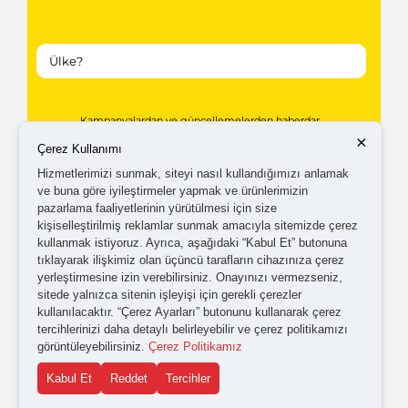
Kampanyalardan ve güncellemelerden haberdar
×
Çerez Kullanımı
olabilmem için tarafıma
ticari elektronik ileti
Hizmetlerimizi sunmak, siteyi nasıl kullandığımızı anlamak
gönderilmesini kabul ediyorum.
ve buna göre iyileştirmeler yapmak ve ürünlerimizin
pazarlama faaliyetlerinin yürütülmesi için size
kişiselleştirilmiş reklamlar sunmak amacıyla sitemizde çerez
Kişisel verilerimin işlenmesine yönelik
aydınlatma ve
kullanmak istiyoruz. Ayrıca, aşağıdaki “Kabul Et” butonuna
açık rıza metni
'ni okudum,
onaylıyorum.
tıklayarak ilişkimiz olan üçüncü tarafların cihazınıza çerez
yerleştirmesine izin verebilirsiniz. Onayınızı vermezseniz,
sitede yalnızca sitenin işleyişi için gerekli çerezler
kullanılacaktır. “Çerez Ayarları” butonunu kullanarak çerez
tercihlerinizi daha detaylı belirleyebilir ve çerez politikamızı
görüntüleyebilirsiniz.
Çerez Politikamız
Kabul Et
Reddet
Tercihler