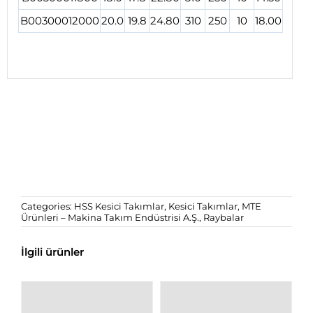
B00300012000
20.0
19.8
24.80
310
250
10
18.00
Categories:
HSS Kesici Takımlar
,
Kesici Takımlar
,
MTE
Ürünleri – Makina Takım Endüstrisi A.Ş.
,
Raybalar
İlgili ürünler