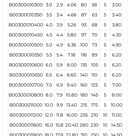
B00300010300
3.0
2.9
4.06
80
58
5
3.00
B00300010350
3.5
3.4
4.66
87
63
5
3.40
B00300010400
4.0
3.9
5.26
93
68
5
3.80
B00300010450
4.5
4.4
5.80
97
70
5
4.30
B00300010500
5.0
4.9
6.36
100
73
5
4.90
B00300010550
5.5
5.4
7.18
118
89
5
6.20
B00300010600
6.0
5.9
8.00
135
105
5
6.20
B00300010650
6.5
6.4
8.60
140
110
5
6.20
B00300010700
7.0
6.9
9.40
160
125
5
7.00
B00300010800
8.0
7.9
10.80
180
145
5
8.00
B00300011000
10.0
9.9
13.40
215
175
5
10.00
B00300011200
12.0
11.8
16.00
255
210
10
11.00
B00300011600
16.0
15.8
20.40
280
230
10
14.50
B00300011800
18.0
17.8
22.80
310
250
10
14.50