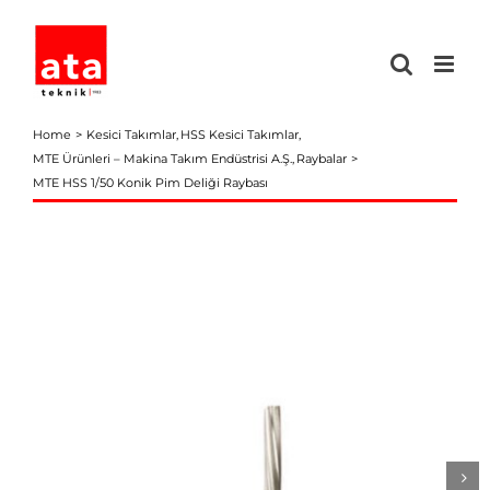
Skip
to
content
Home
Kesici Takımlar
HSS Kesici Takımlar
MTE Ürünleri – Makina Takım Endüstrisi A.Ş.
Raybalar
MTE HSS 1/50 Konik Pim Deliği Raybası