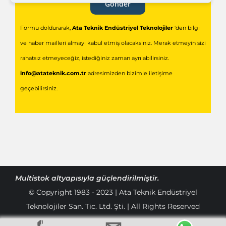
Gönder
Formu doldurarak,
Ata Teknik Endüstriyel Teknolojiler
'den bilgi
ve haber mailleri almayı kabul etmiş olacaksınız. Merak etmeyin sizi
rahatsız etmeyeceğiz, istediğiniz zaman ayrılabilirsiniz.
info@atateknik.com.tr
adresimizden bizimle iletişime
geçebilirsiniz.
Multistok
altyapısıyla güçlendirilmiştir.
© Copyright 1983 - 2023 | Ata Teknik Endüstriyel
Teknolojiler San. Tic. Ltd. Şti. | All Rights Reserved