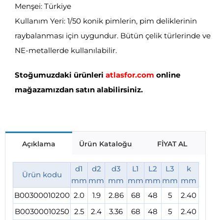
Menşei: Türkiye
Kullanım Yeri: 1/50 konik pimlerin, pim deliklerinin
raybalanması için uygundur. Bütün çelik türlerinde ve
NE-metallerde kullanılabilir.
Stoğumuzdaki ürünleri
atlasfor.com
online
mağazamızdan satın alabilirsiniz.
Açıklama
Ürün Kataloğu
FİYAT AL
d1
d2
d3
L1
L2
L3
k
Ürün kodu
mm
mm
mm
mm
mm
mm
mm
B00300010200
2.0
1.9
2.86
68
48
5
2.40
B00300010250
2.5
2.4
3.36
68
48
5
2.40