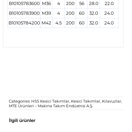
B10105783600
M36
4
200
56
28.0
22.0
B10105783900
M39
4
200
60
32.0
24.0
B10105784200
M42
4.5
200
60
32.0
24.0
Categories:
HSS Kesici Takımlar
,
Kesici Takımlar
,
Kılavuzlar
,
MTE Ürünleri – Makina Takım Endüstrisi A.Ş.
İlgili ürünler