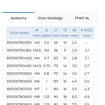
Açıklama
Ürün Kataloğu
FİYAT AL
d1
p
L1
12
d2
k (h12)
Ürün kodu
mm
adım
mm
mm
mm
mm
B10105780300
M3
0.5
56
10
2.2
–
B10105780350
M3.5
0.6
56
11
2.5
2.1
B10105780400
M4
0.7
63
12
2.8
2.1
B10105780450
M4.5
0.75
70
14
3.5
2.7
B10105780500
M5
0.8
70
14
3.5
2.7
B10105780600
M6
1
80
16
4.5
3.4
B10105780700
M7
1
80
16
5.5
4.3
B10105780800
M8
1.25
90
18
6.0
4.9
B10105780900
M9
1.25
90
18
7.0
5.5