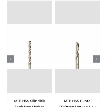
Silindirik
MTE HSS Punta
HSS Çift Taraf
ısa Matkap
Çürütme Matkap Ucu
Matkap Ucu (Kar