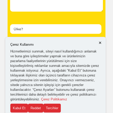
×
Çerez Kullanımı
Kampanyalardan ve güncellemelerden haberdar
Hizmetlerimizi sunmak, siteyi nasıl kullandığımızı anlamak
olabilmem için tarafıma
ticari elektronik ileti
ve buna göre iyileştirmeler yapmak ve ürünlerimizin
gönderilmesini kabul ediyorum.
pazarlama faaliyetlerinin yürütülmesi için size
kişiselleştirilmiş reklamlar sunmak amacıyla sitemizde çerez
kullanmak istiyoruz. Ayrıca, aşağıdaki “Kabul Et” butonuna
tıklayarak ilişkimiz olan üçüncü tarafların cihazınıza çerez
Kişisel verilerimin işlenmesine yönelik
aydınlatma ve
yerleştirmesine izin verebilirsiniz. Onayınızı vermezseniz,
açık rıza metni
'ni okudum,
onaylıyorum.
sitede yalnızca sitenin işleyişi için gerekli çerezler
kullanılacaktır. “Çerez Ayarları” butonunu kullanarak çerez
tercihlerinizi daha detaylı belirleyebilir ve çerez politikamızı
görüntüleyebilirsiniz.
Çerez Politikamız
Kabul Et
Reddet
Tercihler