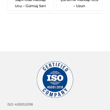
ümüş Seri
– Uzun
Matkap Ucu
ISO 45001:2018