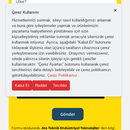
×
Çerez Kullanımı
Hizmetlerimizi sunmak, siteyi nasıl kullandığımızı anlamak
Kampanyalardan ve güncellemelerden haberdar
ve buna göre iyileştirmeler yapmak ve ürünlerimizin
olabilmem için tarafıma
ticari elektronik ileti
pazarlama faaliyetlerinin yürütülmesi için size
kişiselleştirilmiş reklamlar sunmak amacıyla sitemizde çerez
gönderilmesini kabul ediyorum.
kullanmak istiyoruz. Ayrıca, aşağıdaki “Kabul Et” butonuna
tıklayarak ilişkimiz olan üçüncü tarafların cihazınıza çerez
yerleştirmesine izin verebilirsiniz. Onayınızı vermezseniz,
Kişisel verilerimin işlenmesine yönelik
aydınlatma ve
sitede yalnızca sitenin işleyişi için gerekli çerezler
açık rıza metni
'ni okudum,
onaylıyorum.
kullanılacaktır. “Çerez Ayarları” butonunu kullanarak çerez
tercihlerinizi daha detaylı belirleyebilir ve çerez politikamızı
görüntüleyebilirsiniz.
Çerez Politikamız
Kabul Et
Reddet
Tercihler
Gönder
Formu doldurarak,
Ata Teknik Endüstriyel Teknolojiler
'den bilgi