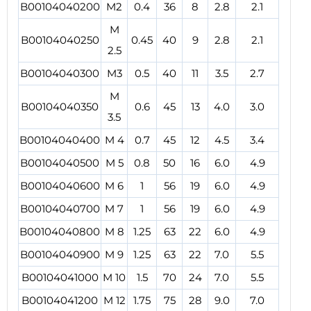
B00104040200
M2
0.4
36
8
2.8
2.1
M
B00104040250
0.45
40
9
2.8
2.1
2.5
B00104040300
M3
0.5
40
11
3.5
2.7
M
B00104040350
0.6
45
13
4.0
3.0
3.5
B00104040400
M 4
0.7
45
12
4.5
3.4
B00104040500
M 5
0.8
50
16
6.0
4.9
B00104040600
M 6
1
56
19
6.0
4.9
B00104040700
M 7
1
56
19
6.0
4.9
B00104040800
M 8
1.25
63
22
6.0
4.9
B00104040900
M 9
1.25
63
22
7.0
5.5
B00104041000
M 10
1.5
70
24
7.0
5.5
B00104041200
M 12
1.75
75
28
9.0
7.0