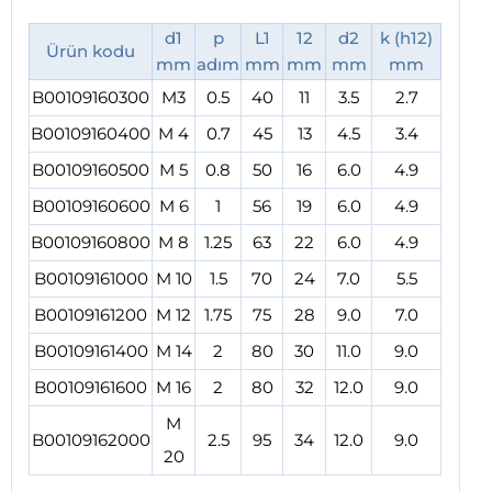
d1
p
L1
12
d2
k (h12)
Ürün kodu
mm
adım
mm
mm
mm
mm
B00109160300
M3
0.5
40
11
3.5
2.7
B00109160400
M 4
0.7
45
13
4.5
3.4
B00109160500
M 5
0.8
50
16
6.0
4.9
B00109160600
M 6
1
56
19
6.0
4.9
B00109160800
M 8
1.25
63
22
6.0
4.9
B00109161000
M 10
1.5
70
24
7.0
5.5
B00109161200
M 12
1.75
75
28
9.0
7.0
B00109161400
M 14
2
80
30
11.0
9.0
B00109161600
M 16
2
80
32
12.0
9.0
M
B00109162000
2.5
95
34
12.0
9.0
20