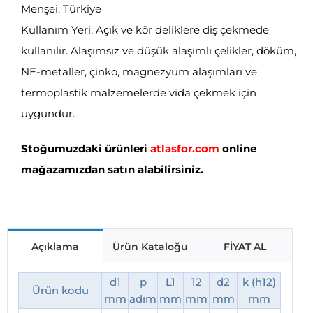
Menşei: Türkiye
Kullanım Yeri: Açık ve kör deliklere diş çekmede
kullanılır. Alaşımsız ve düşük alaşımlı çelikler, döküm,
NE-metaller, çinko, magnezyum alaşımları ve
termoplastik malzemelerde vida çekmek için
uygundur.
Stoğumuzdaki ürünleri
atlasfor.com
online
mağazamızdan satın alabilirsiniz.
Açıklama
Ürün Kataloğu
FİYAT AL
d1
p
L1
12
d2
k (h12)
Ürün kodu
mm
adım
mm
mm
mm
mm