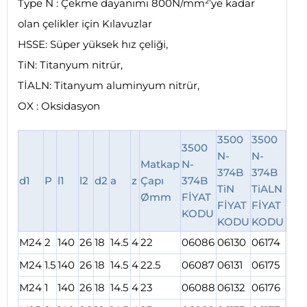
Type N : Çekme dayanımı 800N/mm²’ye kadar
olan çelikler için Kılavuzlar
HSSE: Süper yüksek hız çeliği,
TiN: Titanyum nitrür,
TİALN: Titanyum aluminyum nitrür,
OX : Oksidasyon
3500
3500
354
3500
N-
N-
N-
Matkap
N-
374B
374B
374
d1
P
l1
l2
d2
a
z
Çapı
374B
TiN
TiALN
OX
Ømm
FİYAT
FİYAT
FİYAT
FİY
KODU
KODU
KODU
KO
M24
2
140
26
18
14.5
4
22
06086
06130
06174
062
M24
1.5
140
26
18
14.5
4
22.5
06087
06131
06175
062
M24
1
140
26
18
14.5
4
23
06088
06132
06176
062