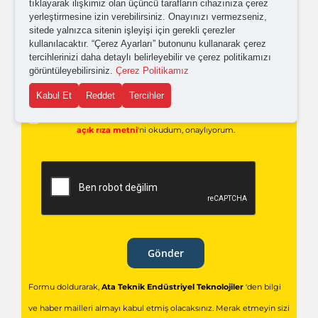
tıklayarak ilişkimiz olan üçüncü tarafların cihazınıza çerez
yerleştirmesine izin verebilirsiniz. Onayınızı vermezseniz,
Kampanyalardan ve güncellemelerden haberdar
sitede yalnızca sitenin işleyişi için gerekli çerezler
kullanılacaktır. “Çerez Ayarları” butonunu kullanarak çerez
olabilmem için tarafıma
ticari elektronik ileti
tercihlerinizi daha detaylı belirleyebilir ve çerez politikamızı
gönderilmesini kabul ediyorum.
görüntüleyebilirsiniz.
Çerez Politikamız
Kabul Et
Reddet
Tercihler
Kişisel verilerimin işlenmesine yönelik
aydınlatma ve
açık rıza metni
'ni okudum,
onaylıyorum.
Gönder
Formu doldurarak,
Ata Teknik Endüstriyel Teknolojiler
'den bilgi
ve haber mailleri almayı kabul etmiş olacaksınız. Merak etmeyin sizi