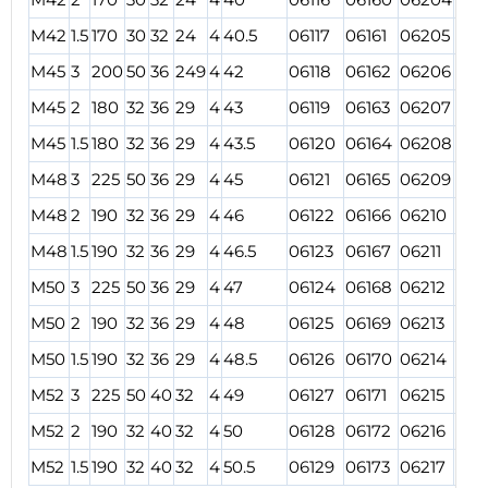
M42
1.5
170
30
32
24
4
40.5
06117
06161
06205
062
M45
3
200
50
36
249
4
42
06118
06162
06206
062
M45
2
180
32
36
29
4
43
06119
06163
06207
062
M45
1.5
180
32
36
29
4
43.5
06120
06164
06208
062
M48
3
225
50
36
29
4
45
06121
06165
06209
062
M48
2
190
32
36
29
4
46
06122
06166
06210
062
M48
1.5
190
32
36
29
4
46.5
06123
06167
06211
062
M50
3
225
50
36
29
4
47
06124
06168
06212
062
M50
2
190
32
36
29
4
48
06125
06169
06213
062
M50
1.5
190
32
36
29
4
48.5
06126
06170
06214
062
M52
3
225
50
40
32
4
49
06127
06171
06215
062
M52
2
190
32
40
32
4
50
06128
06172
06216
062
M52
1.5
190
32
40
32
4
50.5
06129
06173
06217
062