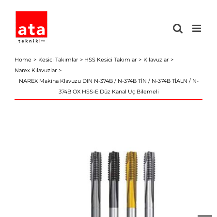
Skip
to
content
Home
Kesici Takımlar
HSS Kesici Takımlar
Kılavuzlar
Narex Kılavuzlar
NAREX Makina Klavuzu DIN N-374B / N-374B TİN / N-374B TİALN / N-
374B OX HSS-E Düz Kanal Uç Bilemeli