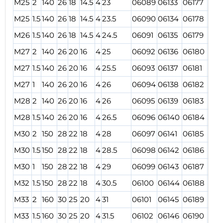
M25
2
140
26
18
14.5
4
23
06089
06133
06177
062
M25
1.5
140
26
18
14.5
4
23.5
06090
06134
06178
062
M26
1.5
140
26
18
14.5
4
24.5
06091
06135
06179
062
M27
2
140
26
20
16
4
25
06092
06136
06180
062
M27
1.5
140
26
20
16
4
25.5
06093
06137
06181
062
M27
1
140
26
20
16
4
26
06094
06138
06182
062
M28
2
140
26
20
16
4
26
06095
06139
06183
062
M28
1.5
140
26
20
16
4
26.5
06096
06140
06184
062
M30
2
150
28
22
18
4
28
06097
06141
06185
062
M30
1.5
150
28
22
18
4
28.5
06098
06142
06186
062
M30
1
150
28
22
18
4
29
06099
06143
06187
062
M32
1.5
150
28
22
18
4
30.5
06100
06144
06188
062
M33
2
160
30
25
20
4
31
06101
06145
06189
062
M33
1.5
160
30
25
20
4
31.5
06102
06146
06190
062