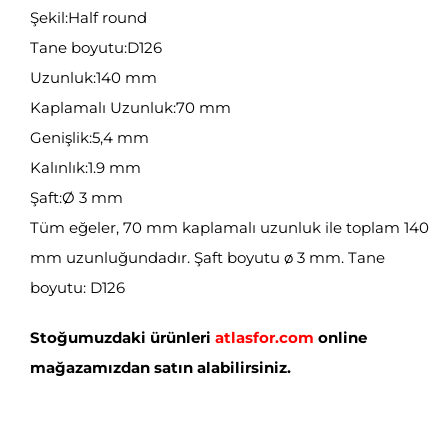
Şekil:Half round
Tane boyutu:D126
Uzunluk:140 mm
Kaplamalı Uzunluk:70 mm
Genişlik:5,4 mm
Kalınlık:1.9 mm
Şaft:Ø 3 mm
Tüm eğeler, 70 mm kaplamalı uzunluk ile toplam 140
mm uzunluğundadır. Şaft boyutu ø 3 mm. Tane
boyutu: D126
Stoğumuzdaki ürünleri
atlasfor.com
online
mağazamızdan satın alabilirsiniz.