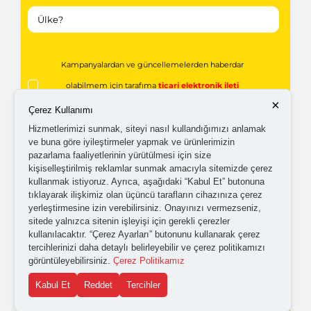
Kampanyalardan ve güncellemelerden haberdar
olabilmem için tarafıma
ticari elektronik ileti
×
gönderilmesini kabul ediyorum.
Çerez Kullanımı
Hizmetlerimizi sunmak, siteyi nasıl kullandığımızı anlamak
ve buna göre iyileştirmeler yapmak ve ürünlerimizin
Kişisel verilerimin işlenmesine yönelik
aydınlatma ve
pazarlama faaliyetlerinin yürütülmesi için size
kişiselleştirilmiş reklamlar sunmak amacıyla sitemizde çerez
açık rıza metni
'ni okudum,
onaylıyorum.
kullanmak istiyoruz. Ayrıca, aşağıdaki “Kabul Et” butonuna
tıklayarak ilişkimiz olan üçüncü tarafların cihazınıza çerez
yerleştirmesine izin verebilirsiniz. Onayınızı vermezseniz,
sitede yalnızca sitenin işleyişi için gerekli çerezler
kullanılacaktır. “Çerez Ayarları” butonunu kullanarak çerez
tercihlerinizi daha detaylı belirleyebilir ve çerez politikamızı
görüntüleyebilirsiniz.
Çerez Politikamız
Kabul Et
Reddet
Tercihler
Gönder