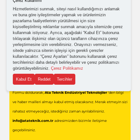
Çerez Kullanımı
Hizmetlerimizi sunmak, siteyi nasıl kullandığımızı anlamak
Kişisel verilerimin işlenmesine yönelik
aydınlatma ve
ve buna göre iyileştirmeler yapmak ve ürünlerimizin
pazarlama faaliyetlerinin yürütülmesi için size
açık rıza metni
'ni okudum,
onaylıyorum.
kişiselleştirilmiş reklamlar sunmak amacıyla sitemizde çerez
kullanmak istiyoruz. Ayrıca, aşağıdaki “Kabul Et” butonuna
tıklayarak ilişkimiz olan üçüncü tarafların cihazınıza çerez
yerleştirmesine izin verebilirsiniz. Onayınızı vermezseniz,
sitede yalnızca sitenin işleyişi için gerekli çerezler
kullanılacaktır. “Çerez Ayarları” butonunu kullanarak çerez
tercihlerinizi daha detaylı belirleyebilir ve çerez politikamızı
görüntüleyebilirsiniz.
Çerez Politikamız
Gönder
Kabul Et
Reddet
Tercihler
Formu doldurarak,
Ata Teknik Endüstriyel Teknolojiler
'den bilgi
ve haber mailleri almayı kabul etmiş olacaksınız. Merak etmeyin sizi
rahatsız etmeyeceğiz, istediğiniz zaman ayrılabilirsiniz.
info@atateknik.com.tr
adresimizden bizimle iletişime
geçebilirsiniz.