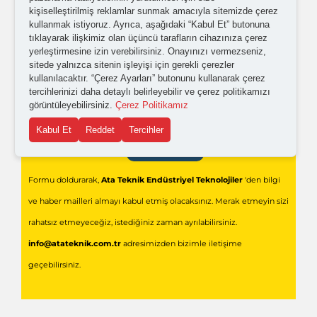
Kişisel verilerimin işlenmesine yönelik
aydınlatma ve
kişiselleştirilmiş reklamlar sunmak amacıyla sitemizde çerez
açık rıza metni
'ni okudum,
onaylıyorum.
kullanmak istiyoruz. Ayrıca, aşağıdaki “Kabul Et” butonuna
tıklayarak ilişkimiz olan üçüncü tarafların cihazınıza çerez
yerleştirmesine izin verebilirsiniz. Onayınızı vermezseniz,
sitede yalnızca sitenin işleyişi için gerekli çerezler
kullanılacaktır. “Çerez Ayarları” butonunu kullanarak çerez
tercihlerinizi daha detaylı belirleyebilir ve çerez politikamızı
görüntüleyebilirsiniz.
Çerez Politikamız
Kabul Et
Reddet
Tercihler
Gönder
Formu doldurarak,
Ata Teknik Endüstriyel Teknolojiler
'den bilgi
ve haber mailleri almayı kabul etmiş olacaksınız. Merak etmeyin sizi
rahatsız etmeyeceğiz, istediğiniz zaman ayrılabilirsiniz.
info@atateknik.com.tr
adresimizden bizimle iletişime
geçebilirsiniz.