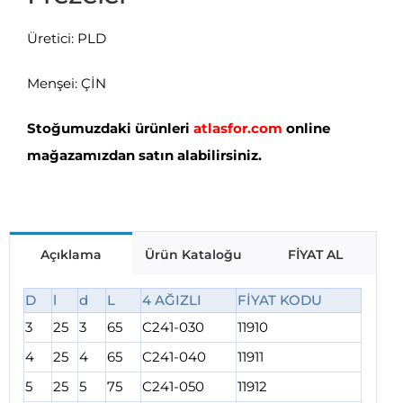
Üretici: PLD
Menşei: ÇİN
Stoğumuzdaki ürünleri
atlasfor.com
online
mağazamızdan satın alabilirsiniz.
Açıklama
Ürün Kataloğu
FİYAT AL
D
l
d
L
4 AĞIZLI
FİYAT KODU
3
25
3
65
C241-030
11910
4
25
4
65
C241-040
11911
5
25
5
75
C241-050
11912