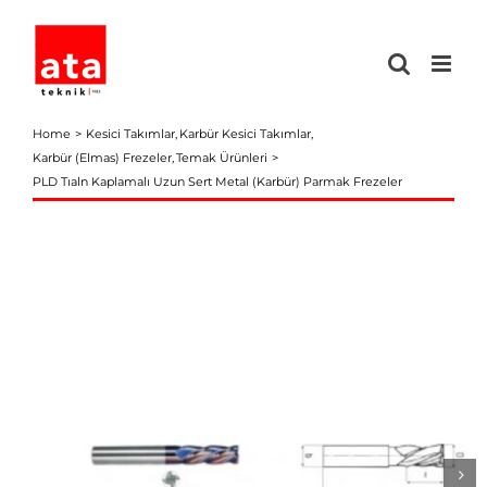
Skip
to
content
Home
Kesici Takımlar
Karbür Kesici Takımlar
Karbür (Elmas) Frezeler
Temak Ürünleri
PLD Tıaln Kaplamalı Uzun Sert Metal (Karbür) Parmak Frezeler