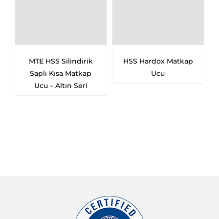
Silindirik
HSS Hardox Matkap
MTE HSS Pun
ısa Matkap
Ucu
Matkabı – For
Altın Seri