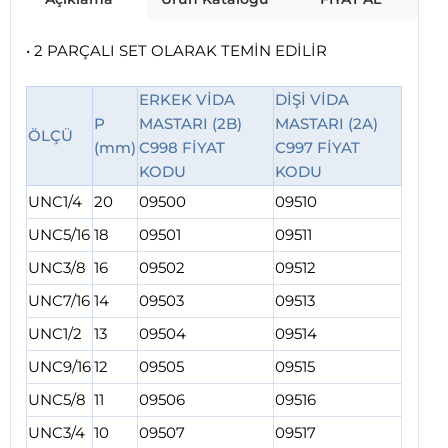
• 2 PARÇALI SET OLARAK TEMİN EDİLİR
ERKEK VİDA
DİŞİ VİDA
P
MASTARI (2B)
MASTARI (2A)
ÖLÇÜ
(mm)
C998 FİYAT
C997 FİYAT
KODU
KODU
UNC1/4
20
09500
09510
UNC5/16
18
09501
09511
UNC3/8
16
09502
09512
UNC7/16
14
09503
09513
UNC1/2
13
09504
09514
UNC9/16
12
09505
09515
UNC5/8
11
09506
09516
UNC3/4
10
09507
09517