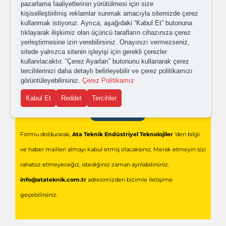
pazarlama faaliyetlerinin yürütülmesi için size
Kişisel verilerimin işlenmesine yönelik
aydınlatma ve
kişiselleştirilmiş reklamlar sunmak amacıyla sitemizde çerez
kullanmak istiyoruz. Ayrıca, aşağıdaki “Kabul Et” butonuna
açık rıza metni
'ni okudum,
onaylıyorum.
tıklayarak ilişkimiz olan üçüncü tarafların cihazınıza çerez
yerleştirmesine izin verebilirsiniz. Onayınızı vermezseniz,
sitede yalnızca sitenin işleyişi için gerekli çerezler
kullanılacaktır. “Çerez Ayarları” butonunu kullanarak çerez
tercihlerinizi daha detaylı belirleyebilir ve çerez politikamızı
görüntüleyebilirsiniz.
Çerez Politikamız
Kabul Et
Reddet
Tercihler
Gönder
Formu doldurarak,
Ata Teknik Endüstriyel Teknolojiler
'den bilgi
ve haber mailleri almayı kabul etmiş olacaksınız. Merak etmeyin sizi
rahatsız etmeyeceğiz, istediğiniz zaman ayrılabilirsiniz.
info@atateknik.com.tr
adresimizden bizimle iletişime
geçebilirsiniz.