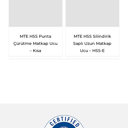
unta
MTE HSS Silindirik
MTE HSS Silindirik
kap Ucu
Saplı Uzun Matkap
Saplı Sol Matkap Uc
Ucu – HSS-E
– Taşlanmış