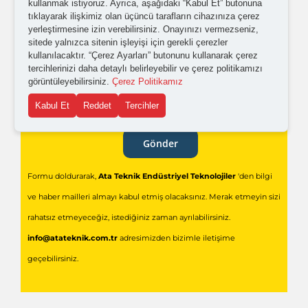
kullanmak istiyoruz. Ayrıca, aşağıdaki “Kabul Et” butonuna
Kişisel verilerimin işlenmesine yönelik
aydınlatma ve
tıklayarak ilişkimiz olan üçüncü tarafların cihazınıza çerez
açık rıza metni
'ni okudum,
onaylıyorum.
yerleştirmesine izin verebilirsiniz. Onayınızı vermezseniz,
sitede yalnızca sitenin işleyişi için gerekli çerezler
kullanılacaktır. “Çerez Ayarları” butonunu kullanarak çerez
tercihlerinizi daha detaylı belirleyebilir ve çerez politikamızı
görüntüleyebilirsiniz.
Çerez Politikamız
Kabul Et
Reddet
Tercihler
Gönder
Formu doldurarak,
Ata Teknik Endüstriyel Teknolojiler
'den bilgi
ve haber mailleri almayı kabul etmiş olacaksınız. Merak etmeyin sizi
rahatsız etmeyeceğiz, istediğiniz zaman ayrılabilirsiniz.
info@atateknik.com.tr
adresimizden bizimle iletişime
geçebilirsiniz.