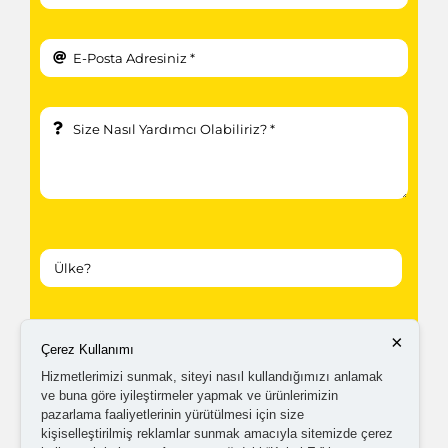
Kampanyalardan ve güncellemelerden haberdar
×
Çerez Kullanımı
olabilmem için tarafıma
ticari elektronik ileti
Hizmetlerimizi sunmak, siteyi nasıl kullandığımızı anlamak
gönderilmesini kabul ediyorum.
ve buna göre iyileştirmeler yapmak ve ürünlerimizin
pazarlama faaliyetlerinin yürütülmesi için size
kişiselleştirilmiş reklamlar sunmak amacıyla sitemizde çerez