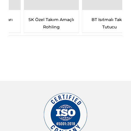
ı
BT Isıtmalı Takım
Er Pens Başlığı
Tutucu