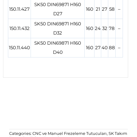
SK50 DIN69871 H160
150.11.427
160
21
27
58
–
D27
SK50 DIN69871 H160
150.11.432
160
24
32
78
–
D32
SK50 DIN69871 H160
150.11.440
160
27
40
88
–
D40
Categories:
CNC ve Manuel Frezeleme Tutucuları
,
SK Takım