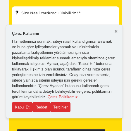
×
Çerez Kullanımı
Hizmetlerimizi sunmak, siteyi nasıl kullandığımızı anlamak
ve buna göre iyileştirmeler yapmak ve ürünlerimizin
pazarlama faaliyetlerinin yürütülmesi için size
kişiselleştirilmiş reklamlar sunmak amacıyla sitemizde çerez
kullanmak istiyoruz. Ayrıca, aşağıdaki “Kabul Et” butonuna
tıklayarak ilişkimiz olan üçüncü tarafların cihazınıza çerez
Kampanyalardan ve güncellemelerden haberdar
yerleştirmesine izin verebilirsiniz. Onayınızı vermezseniz,
sitede yalnızca sitenin işleyişi için gerekli çerezler
olabilmem için tarafıma
ticari elektronik ileti
kullanılacaktır. “Çerez Ayarları” butonunu kullanarak çerez
gönderilmesini kabul ediyorum.
tercihlerinizi daha detaylı belirleyebilir ve çerez politikamızı
görüntüleyebilirsiniz.
Çerez Politikamız
Kabul Et
Reddet
Tercihler
Kişisel verilerimin işlenmesine yönelik
aydınlatma ve
açık rıza metni
'ni okudum,
onaylıyorum.