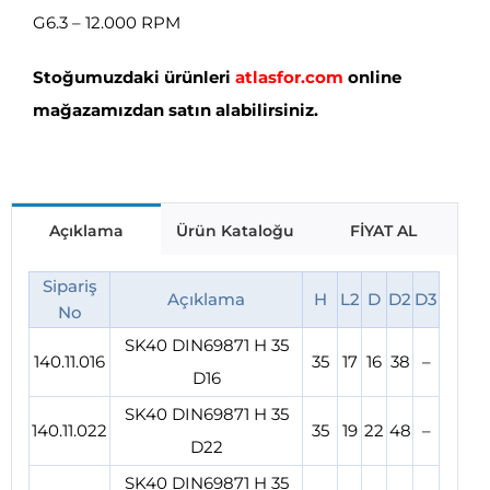
G6.3 – 12.000 RPM
Stoğumuzdaki ürünleri
atlasfor.com
online
mağazamızdan satın alabilirsiniz.
Açıklama
Ürün Kataloğu
FİYAT AL
Sipariş
Açıklama
H
L2
D
D2
D3
No
SK40 DIN69871 H 35
140.11.016
35
17
16
38
–
D16
SK40 DIN69871 H 35
140.11.022
35
19
22
48
–
D22
SK40 DIN69871 H 35