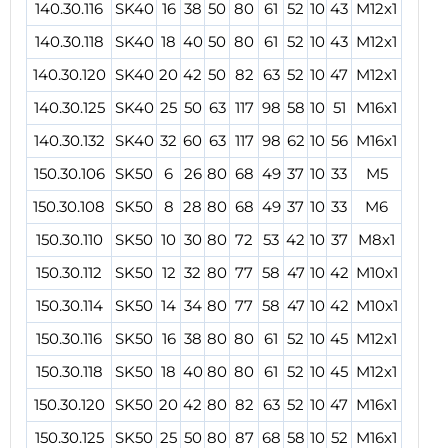
140.30.116
SK40
16
38
50
80
61
52
10
43
M12x1
140.30.118
SK40
18
40
50
80
61
52
10
43
M12x1
140.30.120
SK40
20
42
50
82
63
52
10
47
M12x1
140.30.125
SK40
25
50
63
117
98
58
10
51
M16x1
140.30.132
SK40
32
60
63
117
98
62
10
56
M16x1
150.30.106
SK50
6
26
80
68
49
37
10
33
M5
150.30.108
SK50
8
28
80
68
49
37
10
33
M6
150.30.110
SK50
10
30
80
72
53
42
10
37
M8x1
150.30.112
SK50
12
32
80
77
58
47
10
42
M10x1
150.30.114
SK50
14
34
80
77
58
47
10
42
M10x1
150.30.116
SK50
16
38
80
80
61
52
10
45
M12x1
150.30.118
SK50
18
40
80
80
61
52
10
45
M12x1
150.30.120
SK50
20
42
80
82
63
52
10
47
M16x1
150.30.125
SK50
25
50
80
87
68
58
10
52
M16x1