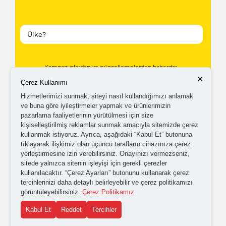
Kampanyalardan ve güncellemelerden haberdar
×
Çerez Kullanımı
olabilmem için tarafıma
ticari elektronik ileti
Hizmetlerimizi sunmak, siteyi nasıl kullandığımızı anlamak
gönderilmesini kabul ediyorum.
ve buna göre iyileştirmeler yapmak ve ürünlerimizin
pazarlama faaliyetlerinin yürütülmesi için size
kişiselleştirilmiş reklamlar sunmak amacıyla sitemizde çerez
Kişisel verilerimin işlenmesine yönelik
aydınlatma ve
kullanmak istiyoruz. Ayrıca, aşağıdaki “Kabul Et” butonuna
açık rıza metni
'ni okudum,
onaylıyorum.
tıklayarak ilişkimiz olan üçüncü tarafların cihazınıza çerez
yerleştirmesine izin verebilirsiniz. Onayınızı vermezseniz,
sitede yalnızca sitenin işleyişi için gerekli çerezler
kullanılacaktır. “Çerez Ayarları” butonunu kullanarak çerez
tercihlerinizi daha detaylı belirleyebilir ve çerez politikamızı
görüntüleyebilirsiniz.
Çerez Politikamız
Kabul Et
Reddet
Tercihler