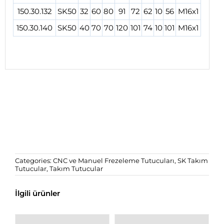
150.30.132
SK50
32
60
80
91
72
62
10
56
M16x1
150.30.140
SK50
40
70
70
120
101
74
10
101
M16x1
Categories:
CNC ve Manuel Frezeleme Tutucuları
,
SK Takım
Tutucular
,
Takım Tutucular
İlgili ürünler