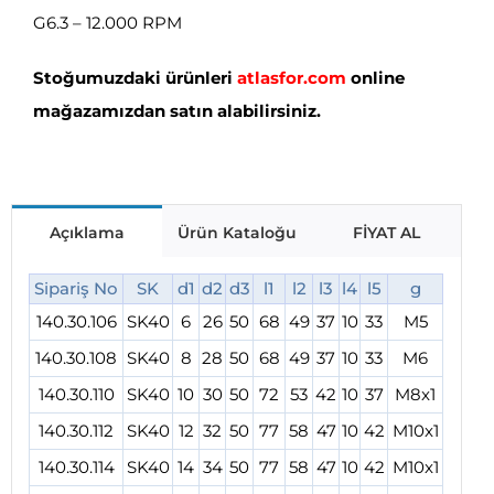
G6.3 – 12.000 RPM
Stoğumuzdaki ürünleri
atlasfor.com
online
mağazamızdan satın alabilirsiniz.
Açıklama
Ürün Kataloğu
FİYAT AL
Sipariş No
SK
d1
d2
d3
l1
l2
l3
l4
l5
g
140.30.106
SK40
6
26
50
68
49
37
10
33
M5
140.30.108
SK40
8
28
50
68
49
37
10
33
M6
140.30.110
SK40
10
30
50
72
53
42
10
37
M8x1
140.30.112
SK40
12
32
50
77
58
47
10
42
M10x1
140.30.114
SK40
14
34
50
77
58
47
10
42
M10x1