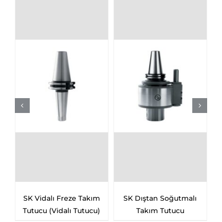
 Freze Takım
SK Dıştan Soğutmalı
SK Alın Kamalı M
dalı Tutucu)
Takım Tutucu