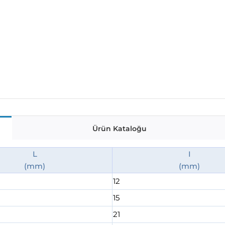
Ürün Kataloğu
L
I
(mm)
(mm)
12
15
21