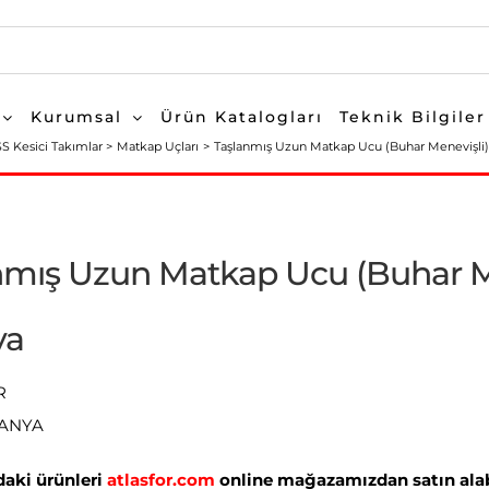
Kurumsal
Ürün Katalogları
Teknik Bilgiler
S Kesici Takımlar
Matkap Uçları
Taşlanmış Uzun Matkap Ucu (Buhar Menevişli
nmış Uzun Matkap Ucu (Buhar M
ya
R
PANYA
aki ürünleri
atlasfor.com
online mağazamızdan satın alabi