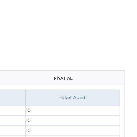
FİYAT AL
Paket Adedi
10
10
10