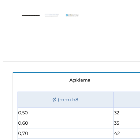
Açıklama
Ø (mm) h8
0,50
32
0,60
35
0,70
42