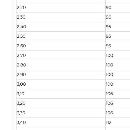
2,20
90
2,30
90
2,40
95
2,50
95
2,60
95
2,70
100
2,80
100
2,90
100
3,00
100
3,10
106
3,20
106
3,30
106
3,40
112