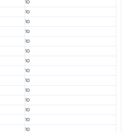
10
10
10
10
10
10
10
10
10
10
10
10
10
10