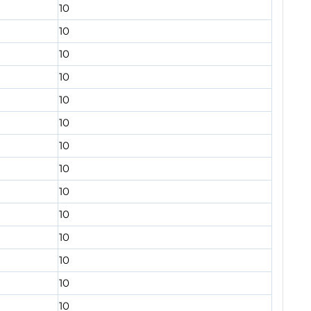
10
10
10
10
10
10
10
10
10
10
10
10
10
10