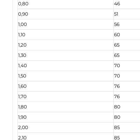
0,80
46
0,90
51
1,00
56
1,10
60
1,20
65
1,30
65
1,40
70
1,50
70
1,60
76
1,70
76
1,80
80
1,90
80
2,00
85
2,10
85