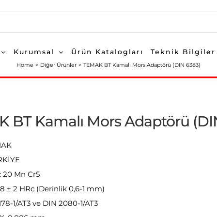
Kurumsal
Ürün Katalogları
Teknik Bilgiler
Home
Diğer Ürünler
TEMAK BT Kamalı Mors Adaptörü (DIN 6383)
 BT Kamalı Mors Adaptörü (DI
EMAK
RKİYE
 20 Mn Cr5
58 ± 2 HRc (Derinlik 0,6-1 mm)
7178-1/AT3 ve DIN 2080-1/AT3