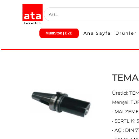
Skip
to
content
Ana Sayfa
Ürünler
MultiStok | B2B
TEMAK
Üretici: T
Menşei: TÜ
• MALZEME:
• SERTLİK: 
• AÇI: DIN 