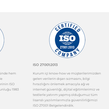
ISO 27001:2013
esinde hem
Kurum içi know-how ve müşterilerimizden
de
gelen verilerin dışarı sızmasını, bilgi
erinin ISO
hırsızlığını önlemek amacıyla ağ ve
gunluğu 1983
internet güvenliği, dijital eğitimlerimiz ve
testlerle yatırım yapmış olduğumuz tüm
lisanslı yazılımlarımızla güvenilirliğimizi
ISO 27001 Belgelendirdik.