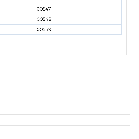
00547
00548
00549