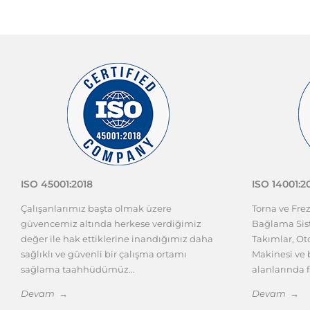
ISO 45001:2018
ISO 14001:2
Çalışanlarımız başta olmak üzere
Torna ve Fre
güvencemiz altında herkese verdiğimiz
Bağlama Sist
değer ile hak ettiklerine inandığımız daha
Takımlar, O
sağlıklı ve güvenli bir çalışma ortamı
Makinesi ve b
sağlama taahhüdümüz...
alanlarında f
Devam →
Devam →