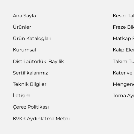
Ana Sayfa
Kesici T
Ürünler
Freze Bi
Ürün Katalogları
Matkap 
Kurumsal
Kalıp El
Distribütörlük, Bayilik
Takım T
Sertifikalarımız
Kater ve
Teknik Bilgiler
Mengene 
İletişim
Torna Ay
Çerez Politikası
KVKK Aydınlatma Metni