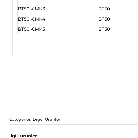
BT50.K.MK3
BT50
BT50.K.MK4
BT50
BT50.K.MK5
BT50
Categories:
Diğer Ürünler
İlgili ürünler