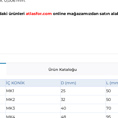
AX. 0,006 mm.
aki ürünleri
atlasfor.com
online mağazamızdan satın alabi
Ürün Kataloğu
İÇ KONİK
D (mm)
L (m
MK1
25
50
MK2
32
50
MK3
40
70
MK4
48
95