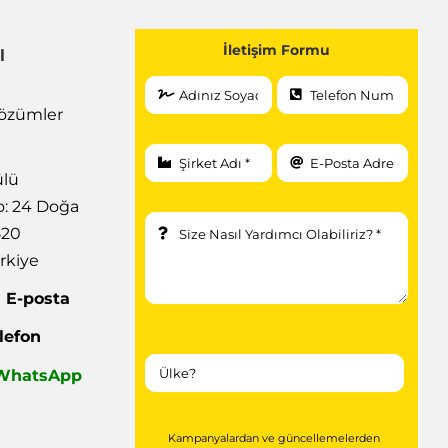
İletişim Formu
l
 Çözümler
ülü
: 24 Doğa
520
rkiye
|
E-posta
lefon
| WhatsApp
Kampanyalardan ve güncellemelerden