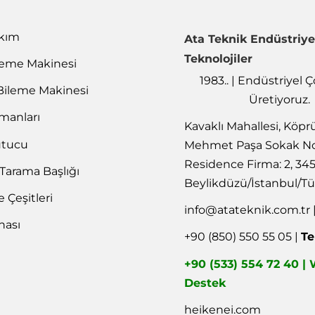
akım
Ata Teknik Endüstriye
Teknolojiler
leme Makinesi
1983.. | Endüstriyel
Bileme Makinesi
Üretiyoruz.
emanları
Kavaklı Mahallesi, Köpr
utucu
Mehmet Paşa Sokak No
Residence Firma: 2, 34
 Tarama Başlığı
Beylikdüzü/İstanbul/Tü
Çeşitleri
info@atateknik.com.tr
nası
+90 (850) 550 55 05 |
Te
+90 (533) 554 72 40 
Destek
heikenei.com