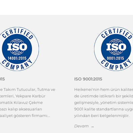
015
ISO 9001:2015
ze Takım Tutucular, Tutma ve
Heikenei'nin hem ürün kalit
emleri, Yekpare Karbür
de üretimde istikrarlı bir şekil
tomatik Kılavuz Çekme
gelişmesiyle, yönetim sisteml
azı kalıp aksesuarları
9001 kalite standartlarına uy
aaliyet gösteren firmamı...
yılından beri belgelenmiştir.
Devam →