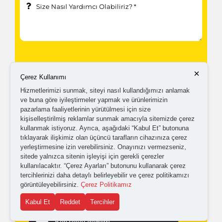
×
Çerez Kullanımı
Hizmetlerimizi sunmak, siteyi nasıl kullandığımızı anlamak
Kampanyalardan ve güncellemelerden haberdar
ve buna göre iyileştirmeler yapmak ve ürünlerimizin
pazarlama faaliyetlerinin yürütülmesi için size
olabilmem için tarafıma
ticari elektronik ileti
kişiselleştirilmiş reklamlar sunmak amacıyla sitemizde çerez
kullanmak istiyoruz. Ayrıca, aşağıdaki “Kabul Et” butonuna
gönderilmesini kabul ediyorum.
tıklayarak ilişkimiz olan üçüncü tarafların cihazınıza çerez
yerleştirmesine izin verebilirsiniz. Onayınızı vermezseniz,
sitede yalnızca sitenin işleyişi için gerekli çerezler
Kişisel verilerimin işlenmesine yönelik
aydınlatma ve
kullanılacaktır. “Çerez Ayarları” butonunu kullanarak çerez
açık rıza metni
'ni okudum,
onaylıyorum.
tercihlerinizi daha detaylı belirleyebilir ve çerez politikamızı
görüntüleyebilirsiniz.
Çerez Politikamız
Kabul Et
Reddet
Tercihler