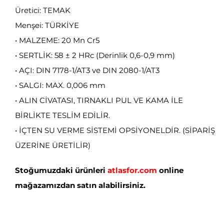
Üretici: TEMAK
Menşei: TÜRKİYE
• MALZEME: 20 Mn Cr5
• SERTLİK: 58 ± 2 HRc (Derinlik 0,6-0,9 mm)
• AÇI: DIN 7178-1/AT3 ve DIN 2080-1/AT3
• SALGI: MAX. 0,006 mm
• ALIN CİVATASI, TIRNAKLI PUL VE KAMA İLE
BİRLİKTE TESLİM EDİLİR.
• İÇTEN SU VERME SİSTEMİ OPSİYONELDİR. (SİPARİŞ
ÜZERİNE ÜRETİLİR)
Stoğumuzdaki ürünleri
atlasfor.com
online
mağazamızdan satın alabilirsiniz.