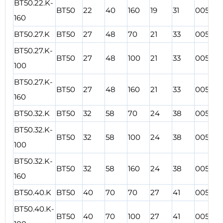
BT50.22.K-
BT50
22
40
160
19
31
00578
160
BT50.27.K
BT50
27
48
70
21
33
00579
BT50.27.K-
BT50
27
48
100
21
33
00580
100
BT50.27.K-
BT50
27
48
160
21
33
00581
160
BT50.32.K
BT50
32
58
70
24
38
00582
BT50.32.K-
BT50
32
58
100
24
38
00583
100
BT50.32.K-
BT50
32
58
160
24
38
00584
160
BT50.40.K
BT50
40
70
70
27
41
00585
BT50.40.K-
BT50
40
70
100
27
41
00586