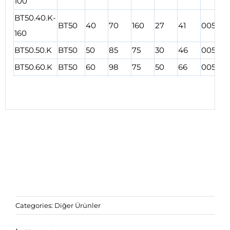
100
BT50.40.K-
BT50
40
70
160
27
41
00587
160
BT50.50.K
BT50
50
85
75
30
46
00588
BT50.60.K
BT50
60
98
75
50
66
00589
Categories:
Diğer Ürünler