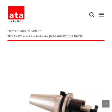
Skip
to
content
Home
Diğer Ürünler
TEMAK BT Kombine Malafalar (MAS 403-BT / JIS B6339)