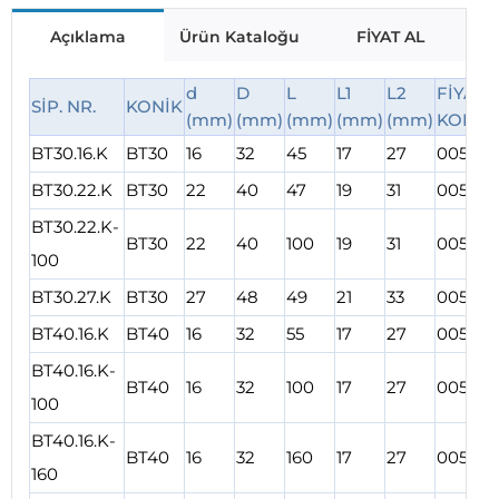
Açıklama
Ürün Kataloğu
FİYAT AL
d
D
L
L1
L2
FİYAT
SİP. NR.
KONİK
(mm)
(mm)
(mm)
(mm)
(mm)
KODU
BT30.16.K
BT30
16
32
45
17
27
00554
BT30.22.K
BT30
22
40
47
19
31
00555
BT30.22.K-
BT30
22
40
100
19
31
00556
100
BT30.27.K
BT30
27
48
49
21
33
00557
BT40.16.K
BT40
16
32
55
17
27
00558
BT40.16.K-
BT40
16
32
100
17
27
00559
100
BT40.16.K-
BT40
16
32
160
17
27
00560
160