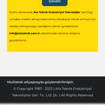
Gönder
Formu doldurarak,
Ata Teknik Endüstriyel Teknolojiler
'den bilgi
ve haber mailleri almayı kabul etmiş olacaksınız. Merak etmeyin sizi
rahatsız etmeyeceğiz, istediğiniz zaman ayrılabilirsiniz.
info@atateknik.com.tr
adresimizden bizimle iletişime
geçebilirsiniz.
Multistok
altyapısıyla güçlendirilmiştir.
© Copyright 1983 - 2023 | Ata Teknik Endüstriyel
Teknolojiler San. Tic. Ltd. Şti. | All Rights Reserved