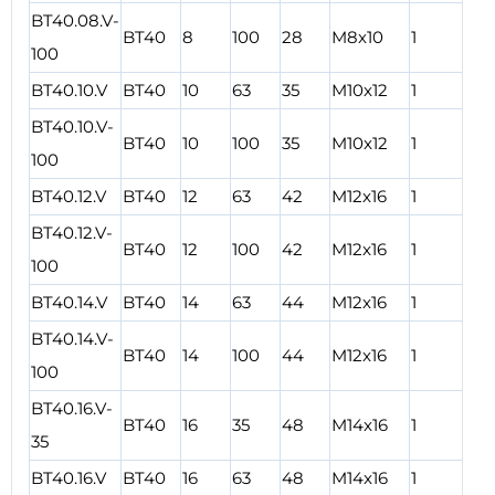
BT40.08.V-
BT40
8
100
28
M8x10
1
3
100
BT40.10.V
BT40
10
63
35
M10x12
1
2
BT40.10.V-
BT40
10
100
35
M10x12
1
3
100
BT40.12.V
BT40
12
63
42
M12x16
1
2
BT40.12.V-
BT40
12
100
42
M12x16
1
3
100
BT40.14.V
BT40
14
63
44
M12x16
1
2
BT40.14.V-
BT40
14
100
44
M12x16
1
3
100
BT40.16.V-
BT40
16
35
48
M14x16
1
1
35
BT40.16.V
BT40
16
63
48
M14x16
1
2