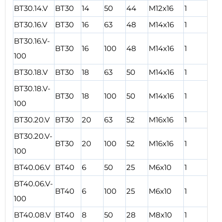
BT30.14.V
BT30
14
50
44
M12x16
1
2
BT30.16.V
BT30
16
63
48
M14x16
1
2
BT30.16.V-
BT30
16
100
48
M14x16
1
3
100
BT30.18.V
BT30
18
63
50
M14x16
1
2
BT30.18.V-
BT30
18
100
50
M14x16
1
3
100
BT30.20.V
BT30
20
63
52
M16x16
1
2
BT30.20.V-
BT30
20
100
52
M16x16
1
3
100
BT40.06.V
BT40
6
50
25
M6x10
1
2
BT40.06.V-
BT40
6
100
25
M6x10
1
3
100
BT40.08.V
BT40
8
50
28
M8x10
1
2