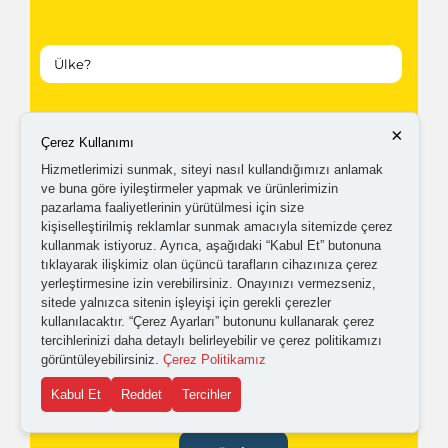
Kampanyalardan ve güncellemelerden haberdar
×
Çerez Kullanımı
olabilmem için tarafıma
ticari elektronik ileti
Hizmetlerimizi sunmak, siteyi nasıl kullandığımızı anlamak
ve buna göre iyileştirmeler yapmak ve ürünlerimizin
gönderilmesini kabul ediyorum.
pazarlama faaliyetlerinin yürütülmesi için size
kişiselleştirilmiş reklamlar sunmak amacıyla sitemizde çerez
kullanmak istiyoruz. Ayrıca, aşağıdaki “Kabul Et” butonuna
Kişisel verilerimin işlenmesine yönelik
aydınlatma ve
tıklayarak ilişkimiz olan üçüncü tarafların cihazınıza çerez
açık rıza metni
'ni okudum,
onaylıyorum.
yerleştirmesine izin verebilirsiniz. Onayınızı vermezseniz,
sitede yalnızca sitenin işleyişi için gerekli çerezler
kullanılacaktır. “Çerez Ayarları” butonunu kullanarak çerez
tercihlerinizi daha detaylı belirleyebilir ve çerez politikamızı
görüntüleyebilirsiniz.
Çerez Politikamız
Kabul Et
Reddet
Tercihler