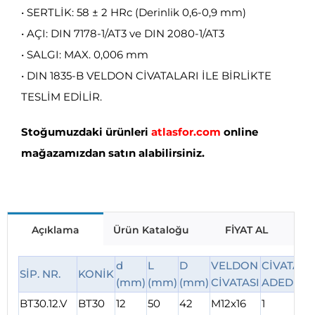
• SERTLİK: 58 ± 2 HRc (Derinlik 0,6-0,9 mm)
• AÇI: DIN 7178-1/AT3 ve DIN 2080-1/AT3
• SALGI: MAX. 0,006 mm
• DIN 1835-B VELDON CİVATALARI İLE BİRLİKTE
TESLİM EDİLİR.
Stoğumuzdaki ürünleri
atlasfor.com
online
mağazamızdan satın alabilirsiniz.
Açıklama
Ürün Kataloğu
FİYAT AL
d
L
D
VELDON
CİVATA
SİP. NR.
KONİK
Tİ
(mm)
(mm)
(mm)
CİVATASI
ADEDİ
BT30.12.V
BT30
12
50
42
M12x16
1
2